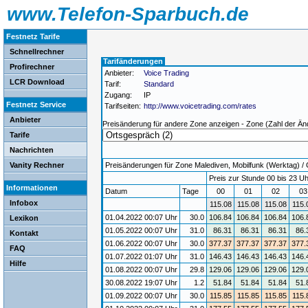
www.Telefon-Sparbuch.de
Festnetz Tarife
Schnellrechner
Tarifänderungen
Profirechner
Anbieter:
Voice Trading
LCR Download
Tarif:
Standard
Zugang:
IP
Festnetz Service
Tarifseiten:
http://www.voicetrading.com/rates
Anbieter
Preisänderung für andere Zone anzeigen - Zone (Zahl der Än
Tarife
Nachrichten
Vanity Rechner
Preisänderungen für Zone Malediven, Mobilfunk (Werktag) / G
Preis zur Stunde 00 bis 23 Uh
Informationen
Datum
Tage
00
01
02
0
Infobox
115.08
115.08
115.08
115.
01.04.2022 00:07 Uhr
30.0
106.84
106.84
106.84
106.
Lexikon
01.05.2022 00:07 Uhr
31.0
86.31
86.31
86.31
86.
Kontakt
01.06.2022 00:07 Uhr
30.0
377.37
377.37
377.37
377.
FAQ
01.07.2022 01:07 Uhr
31.0
146.43
146.43
146.43
146.
Hilfe
01.08.2022 00:07 Uhr
29.8
129.06
129.06
129.06
129.
30.08.2022 19:07 Uhr
1.2
51.84
51.84
51.84
51.
01.09.2022 00:07 Uhr
30.0
115.85
115.85
115.85
115.