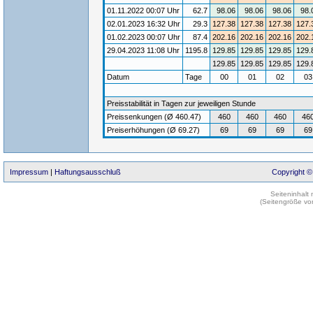
01.11.2022 00:07 Uhr
62.7
98.06
98.06
98.06
98.
02.01.2023 16:32 Uhr
29.3
127.38
127.38
127.38
127.
01.02.2023 00:07 Uhr
87.4
202.16
202.16
202.16
202.
29.04.2023 11:08 Uhr
1195.8
129.85
129.85
129.85
129.
129.85
129.85
129.85
129.
Datum
Tage
00
01
02
0
Preisstabilität in Tagen zur jeweiligen Stunde
Preissenkungen (Ø 460.47)
460
460
460
46
Preiserhöhungen (Ø 69.27)
69
69
69
69
Impressum
|
Haftungsausschluß
Copyright ©
Seiteninhalt
(Seitengröße vo