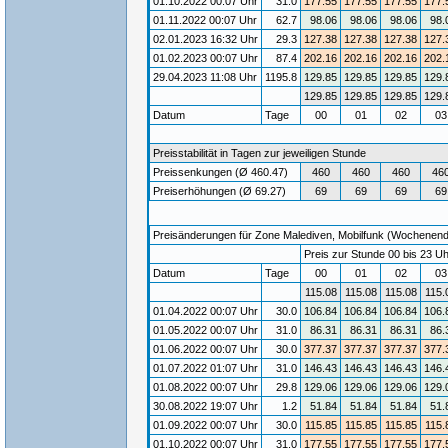
01.10.2022 00:07 Uhr
31.0
177.55
177.55
177.55
177.
01.11.2022 00:07 Uhr
62.7
98.06
98.06
98.06
98.
02.01.2023 16:32 Uhr
29.3
127.38
127.38
127.38
127.
01.02.2023 00:07 Uhr
87.4
202.16
202.16
202.16
202.
29.04.2023 11:08 Uhr
1195.8
129.85
129.85
129.85
129.
129.85
129.85
129.85
129.
Datum
Tage
00
01
02
0
Preisstabilität in Tagen zur jeweiligen Stunde
Preissenkungen (Ø 460.47)
460
460
460
46
Preiserhöhungen (Ø 69.27)
69
69
69
69
Preisänderungen für Zone Malediven, Mobilfunk (Wochenende)
Preis zur Stunde 00 bis 23 Uh
Datum
Tage
00
01
02
0
115.08
115.08
115.08
115.
01.04.2022 00:07 Uhr
30.0
106.84
106.84
106.84
106.
01.05.2022 00:07 Uhr
31.0
86.31
86.31
86.31
86.
01.06.2022 00:07 Uhr
30.0
377.37
377.37
377.37
377.
01.07.2022 01:07 Uhr
31.0
146.43
146.43
146.43
146.
01.08.2022 00:07 Uhr
29.8
129.06
129.06
129.06
129.
30.08.2022 19:07 Uhr
1.2
51.84
51.84
51.84
51.
01.09.2022 00:07 Uhr
30.0
115.85
115.85
115.85
115.
01.10.2022 00:07 Uhr
31.0
177.55
177.55
177.55
177.