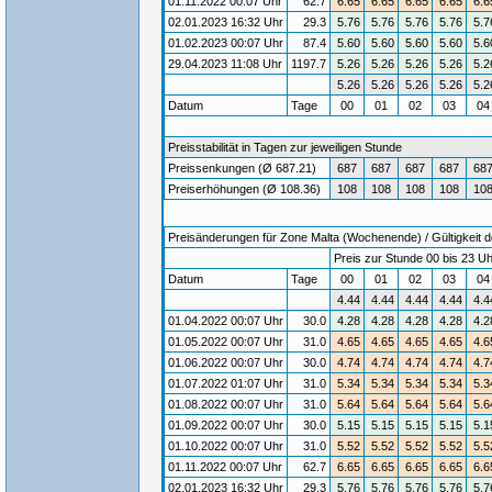
01.11.2022 00:07 Uhr
62.7
6.65
6.65
6.65
6.65
6.6
02.01.2023 16:32 Uhr
29.3
5.76
5.76
5.76
5.76
5.7
01.02.2023 00:07 Uhr
87.4
5.60
5.60
5.60
5.60
5.6
29.04.2023 11:08 Uhr
1197.7
5.26
5.26
5.26
5.26
5.2
5.26
5.26
5.26
5.26
5.2
Datum
Tage
00
01
02
03
0
Preisstabilität in Tagen zur jeweiligen Stunde
Preissenkungen (Ø 687.21)
687
687
687
687
68
Preiserhöhungen (Ø 108.36)
108
108
108
108
10
Preisänderungen für Zone Malta (Wochenende) / Gültigkeit d
Preis zur Stunde 00 bis 23 Uh
Datum
Tage
00
01
02
03
0
4.44
4.44
4.44
4.44
4.4
01.04.2022 00:07 Uhr
30.0
4.28
4.28
4.28
4.28
4.2
01.05.2022 00:07 Uhr
31.0
4.65
4.65
4.65
4.65
4.6
01.06.2022 00:07 Uhr
30.0
4.74
4.74
4.74
4.74
4.7
01.07.2022 01:07 Uhr
31.0
5.34
5.34
5.34
5.34
5.3
01.08.2022 00:07 Uhr
31.0
5.64
5.64
5.64
5.64
5.6
01.09.2022 00:07 Uhr
30.0
5.15
5.15
5.15
5.15
5.1
01.10.2022 00:07 Uhr
31.0
5.52
5.52
5.52
5.52
5.5
01.11.2022 00:07 Uhr
62.7
6.65
6.65
6.65
6.65
6.6
02.01.2023 16:32 Uhr
29.3
5.76
5.76
5.76
5.76
5.7