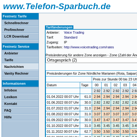
www.Telefon-Sparbuch.de
Festnetz Tarife
Schnellrechner
Tarifänderungen
Profirechner
Anbieter:
Voice Trading
LCR Download
Tarif:
Standard
Zugang:
IP
Festnetz Service
Tarifseiten:
http://www.voicetrading.com/rates
Anbieter
Preisänderung für andere Zone anzeigen - Zone (Zahl der Än
Tarife
Nachrichten
Vanity Rechner
Preisänderungen für Zone Nördliche Marianen (Rota, Saipan) 
Preis zur Stunde 00 bis 23 Uh
Informationen
Datum
Tage
00
01
02
03
0
Infobox
2.92
2.92
2.92
2.92
2.9
01.04.2022 00:07 Uhr
61.0
2.94
2.94
2.94
2.94
2.9
Lexikon
01.06.2022 00:07 Uhr
30.0
2.82
2.82
2.82
2.82
2.8
Kontakt
01.07.2022 01:07 Uhr
31.0
2.94
2.94
2.94
2.94
2.9
FAQ
01.08.2022 00:07 Uhr
31.0
3.07
3.07
3.07
3.07
3.0
Hilfe
01.09.2022 00:07 Uhr
30.0
3.47
3.47
3.47
3.47
3.4
01.10.2022 00:07 Uhr
31.0
3.45
3.45
3.45
3.45
3.4
01.11.2022 00:07 Uhr
62.7
3.50
3.50
3.50
3.50
3.5