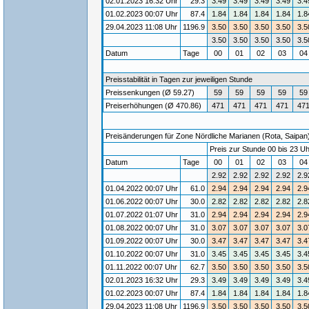
02.01.2023 16:32 Uhr
29.3
3.49
3.49
3.49
3.49
3.4
01.02.2023 00:07 Uhr
87.4
1.84
1.84
1.84
1.84
1.8
29.04.2023 11:08 Uhr
1196.9
3.50
3.50
3.50
3.50
3.5
3.50
3.50
3.50
3.50
3.5
Datum
Tage
00
01
02
03
0
Preisstabilität in Tagen zur jeweiligen Stunde
Preissenkungen (Ø 59.27)
59
59
59
59
59
Preiserhöhungen (Ø 470.86)
471
471
471
471
47
Preisänderungen für Zone Nördliche Marianen (Rota, Saipan)
Preis zur Stunde 00 bis 23 Uh
Datum
Tage
00
01
02
03
0
2.92
2.92
2.92
2.92
2.9
01.04.2022 00:07 Uhr
61.0
2.94
2.94
2.94
2.94
2.9
01.06.2022 00:07 Uhr
30.0
2.82
2.82
2.82
2.82
2.8
01.07.2022 01:07 Uhr
31.0
2.94
2.94
2.94
2.94
2.9
01.08.2022 00:07 Uhr
31.0
3.07
3.07
3.07
3.07
3.0
01.09.2022 00:07 Uhr
30.0
3.47
3.47
3.47
3.47
3.4
01.10.2022 00:07 Uhr
31.0
3.45
3.45
3.45
3.45
3.4
01.11.2022 00:07 Uhr
62.7
3.50
3.50
3.50
3.50
3.5
02.01.2023 16:32 Uhr
29.3
3.49
3.49
3.49
3.49
3.4
01.02.2023 00:07 Uhr
87.4
1.84
1.84
1.84
1.84
1.8
29.04.2023 11:08 Uhr
1196.9
3.50
3.50
3.50
3.50
3.5