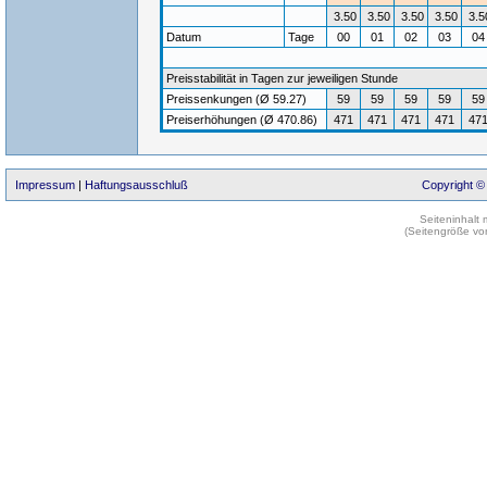
3.50
3.50
3.50
3.50
3.5
Datum
Tage
00
01
02
03
0
Preisstabilität in Tagen zur jeweiligen Stunde
Preissenkungen (Ø 59.27)
59
59
59
59
59
Preiserhöhungen (Ø 470.86)
471
471
471
471
47
Impressum
|
Haftungsausschluß
Copyright ©
Seiteninhalt
(Seitengröße vo