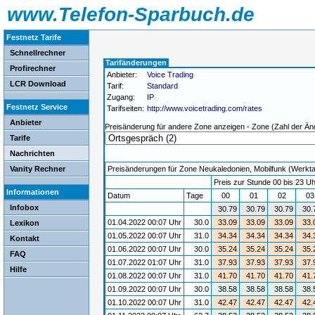
www.Telefon-Sparbuch.de
Festnetz Tarife
Schnellrechner
Tarifänderungen
Profirechner
Anbieter:
Voice Trading
LCR Download
Tarif:
Standard
Zugang:
IP
Festnetz Service
Tarifseiten:
http://www.voicetrading.com/rates
Anbieter
Preisänderung für andere Zone anzeigen - Zone (Zahl der Än
Tarife
Nachrichten
Vanity Rechner
Preisänderungen für Zone Neukaledonien, Mobilfunk (Werktag)
Preis zur Stunde 00 bis 23 Uh
Informationen
Datum
Tage
00
01
02
0
Infobox
30.79
30.79
30.79
30.
01.04.2022 00:07 Uhr
30.0
33.09
33.09
33.09
33.
Lexikon
01.05.2022 00:07 Uhr
31.0
34.34
34.34
34.34
34.
Kontakt
01.06.2022 00:07 Uhr
30.0
35.24
35.24
35.24
35.
FAQ
01.07.2022 01:07 Uhr
31.0
37.93
37.93
37.93
37.
Hilfe
01.08.2022 00:07 Uhr
31.0
41.70
41.70
41.70
41.
01.09.2022 00:07 Uhr
30.0
38.58
38.58
38.58
38.
01.10.2022 00:07 Uhr
31.0
42.47
42.47
42.47
42.