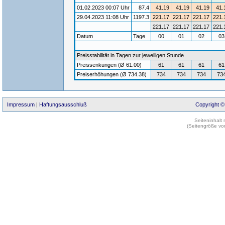
01.02.2023 00:07 Uhr
87.4
41.19
41.19
41.19
41.
29.04.2023 11:08 Uhr
1197.3
221.17
221.17
221.17
221.
221.17
221.17
221.17
221.
Datum
Tage
00
01
02
0
Preisstabilität in Tagen zur jeweiligen Stunde
Preissenkungen (Ø 61.00)
61
61
61
61
Preiserhöhungen (Ø 734.38)
734
734
734
73
Impressum
|
Haftungsausschluß
Copyright ©
Seiteninhalt
(Seitengröße vo