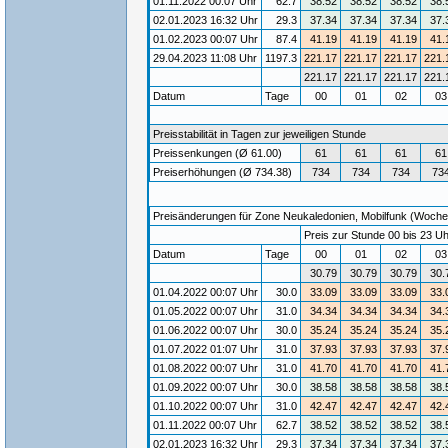
01.11.2022 00:07 Uhr
62.7
38.52
38.52
38.52
38.
02.01.2023 16:32 Uhr
29.3
37.34
37.34
37.34
37.
01.02.2023 00:07 Uhr
87.4
41.19
41.19
41.19
41.
29.04.2023 11:08 Uhr
1197.3
221.17
221.17
221.17
221.
221.17
221.17
221.17
221.
Datum
Tage
00
01
02
0
Preisstabilität in Tagen zur jeweiligen Stunde
Preissenkungen (Ø 61.00)
61
61
61
61
Preiserhöhungen (Ø 734.38)
734
734
734
73
Preisänderungen für Zone Neukaledonien, Mobilfunk (Wochene
Preis zur Stunde 00 bis 23 Uh
Datum
Tage
00
01
02
0
30.79
30.79
30.79
30.
01.04.2022 00:07 Uhr
30.0
33.09
33.09
33.09
33.
01.05.2022 00:07 Uhr
31.0
34.34
34.34
34.34
34.
01.06.2022 00:07 Uhr
30.0
35.24
35.24
35.24
35.
01.07.2022 01:07 Uhr
31.0
37.93
37.93
37.93
37.
01.08.2022 00:07 Uhr
31.0
41.70
41.70
41.70
41.
01.09.2022 00:07 Uhr
30.0
38.58
38.58
38.58
38.
01.10.2022 00:07 Uhr
31.0
42.47
42.47
42.47
42.
01.11.2022 00:07 Uhr
62.7
38.52
38.52
38.52
38.
02.01.2023 16:32 Uhr
29.3
37.34
37.34
37.34
37.