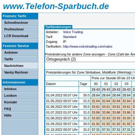
www.Telefon-Sparbuch.de
Festnetz Tarife
Schnellrechner
Tarifänderungen
Profirechner
Anbieter:
Voice Trading
LCR Download
Tarif:
Standard
Zugang:
IP
Festnetz Service
Tarifseiten:
http://www.voicetrading.com/rates
Anbieter
Preisänderung für andere Zone anzeigen - Zone (Zahl der Än
Tarife
Nachrichten
Vanity Rechner
Preisänderungen für Zone Simbabwe, Mobilfunk (Werktag) / G
Preis zur Stunde 00 bis 23 Uh
Informationen
Datum
Tage
00
01
02
03
Infobox
29.43
29.43
29.43
29.43
2
01.04.2022 00:07 Uhr
30.0
28.64
28.64
28.64
28.64
2
Lexikon
01.05.2022 00:07 Uhr
31.0
32.64
32.64
32.64
32.64
3
Kontakt
01.06.2022 00:07 Uhr
30.0
33.61
33.61
33.61
33.61
3
FAQ
01.07.2022 01:07 Uhr
31.0
33.86
33.86
33.86
33.86
3
Hilfe
01.08.2022 00:07 Uhr
31.0
33.93
33.93
33.93
33.93
3
01.09.2022 00:07 Uhr
30.0
41.92
41.92
41.92
41.92
4
01.10.2022 00:07 Uhr
31.0
37.31
37.31
37.31
37.31
3