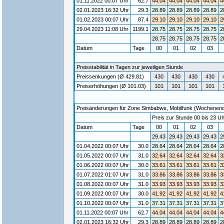
01.11.2022 00:07 Uhr
62.7
44.04
44.04
44.04
44.04
4
02.01.2023 16:32 Uhr
29.3
28.89
28.89
28.89
28.89
2
01.02.2023 00:07 Uhr
87.4
29.10
29.10
29.10
29.10
2
29.04.2023 11:08 Uhr
1199.1
28.75
28.75
28.75
28.75
2
28.75
28.75
28.75
28.75
2
Datum
Tage
00
01
02
03
Preisstabilität in Tagen zur jeweiligen Stunde
Preissenkungen (Ø 429.81)
430
430
430
430
Preiserhöhungen (Ø 101.03)
101
101
101
101
Preisänderungen für Zone Simbabwe, Mobilfunk (Wochenende)
Preis zur Stunde 00 bis 23 Uh
Datum
Tage
00
01
02
03
29.43
29.43
29.43
29.43
2
01.04.2022 00:07 Uhr
30.0
28.64
28.64
28.64
28.64
2
01.05.2022 00:07 Uhr
31.0
32.64
32.64
32.64
32.64
3
01.06.2022 00:07 Uhr
30.0
33.61
33.61
33.61
33.61
3
01.07.2022 01:07 Uhr
31.0
33.86
33.86
33.86
33.86
3
01.08.2022 00:07 Uhr
31.0
33.93
33.93
33.93
33.93
3
01.09.2022 00:07 Uhr
30.0
41.92
41.92
41.92
41.92
4
01.10.2022 00:07 Uhr
31.0
37.31
37.31
37.31
37.31
3
01.11.2022 00:07 Uhr
62.7
44.04
44.04
44.04
44.04
4
02.01.2023 16:32 Uhr
29.3
28.89
28.89
28.89
28.89
2