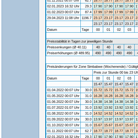
01.11.2022 00:07 Uhr
62.7
18.77
18.77
18.77
18.77
1
02.01.2023 16:32 Uhr
29.3
17.90
17.90
17.90
17.90
1
01.02.2023 00:07 Uhr
87.4
17.99
17.99
17.99
17.99
1
29.04.2023 11:08 Uhr
1196.7
23.17
23.17
23.17
23.17
2
23.17
23.17
23.17
23.17
2
Datum
Tage
00
01
02
03
Preisstabilität in Tagen zur jeweiligen Stunde
Preissenkungen (Ø 40.11)
40
40
40
40
Preiserhöhungen (Ø 489.95)
490
490
490
490
Preisänderungen für Zone Simbabwe (Wochenende) / Gültigke
Preis zur Stunde 00 bis 23 Uh
Datum
Tage
00
01
02
03
15.47
15.47
15.47
15.47
1
01.04.2022 00:07 Uhr
30.0
15.72
15.72
15.72
15.72
1
01.05.2022 00:07 Uhr
31.0
16.28
16.28
16.28
16.28
1
01.06.2022 00:07 Uhr
30.0
14.38
14.38
14.38
14.38
1
01.07.2022 01:07 Uhr
31.0
13.92
13.92
13.92
13.92
1
01.08.2022 00:07 Uhr
31.0
14.52
14.52
14.52
14.52
1
01.09.2022 00:07 Uhr
30.0
13.97
13.97
13.97
13.97
1
01.10.2022 00:07 Uhr
31.0
15.67
15.67
15.67
15.67
1
01.11.2022 00:07 Uhr
62.7
18.77
18.77
18.77
18.77
1
02.01.2023 16:32 Uhr
29.3
17.90
17.90
17.90
17.90
1