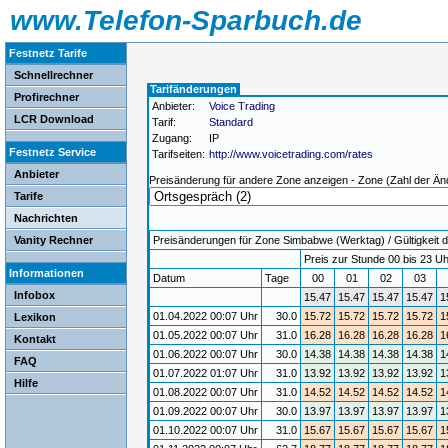
www.Telefon-Sparbuch.de
Festnetz Tarife
Schnellrechner
Tarifänderungen
Profirechner
Anbieter:
Voice Trading
LCR Download
Tarif:
Standard
Zugang:
IP
Festnetz Service
Tarifseiten:
http://www.voicetrading.com/rates
Anbieter
Preisänderung für andere Zone anzeigen - Zone (Zahl der Än
Tarife
Nachrichten
Vanity Rechner
Preisänderungen für Zone Simbabwe (Werktag) / Gültigkeit d
Preis zur Stunde 00 bis 23 Uh
Informationen
Datum
Tage
00
01
02
03
Infobox
15.47
15.47
15.47
15.47
1
01.04.2022 00:07 Uhr
30.0
15.72
15.72
15.72
15.72
1
Lexikon
01.05.2022 00:07 Uhr
31.0
16.28
16.28
16.28
16.28
1
Kontakt
01.06.2022 00:07 Uhr
30.0
14.38
14.38
14.38
14.38
1
FAQ
01.07.2022 01:07 Uhr
31.0
13.92
13.92
13.92
13.92
1
Hilfe
01.08.2022 00:07 Uhr
31.0
14.52
14.52
14.52
14.52
1
01.09.2022 00:07 Uhr
30.0
13.97
13.97
13.97
13.97
1
01.10.2022 00:07 Uhr
31.0
15.67
15.67
15.67
15.67
1