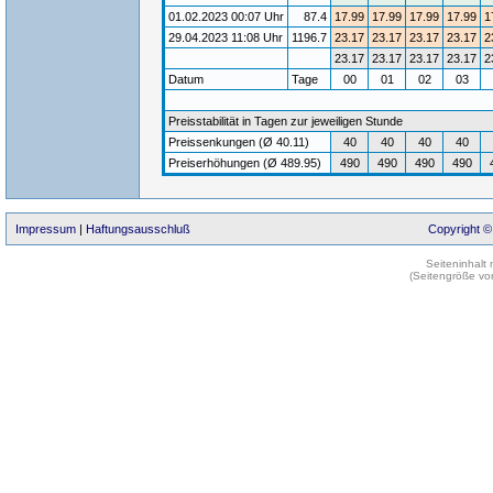
01.02.2023 00:07 Uhr
87.4
17.99
17.99
17.99
17.99
1
29.04.2023 11:08 Uhr
1196.7
23.17
23.17
23.17
23.17
2
23.17
23.17
23.17
23.17
2
Datum
Tage
00
01
02
03
Preisstabilität in Tagen zur jeweiligen Stunde
Preissenkungen (Ø 40.11)
40
40
40
40
Preiserhöhungen (Ø 489.95)
490
490
490
490
Impressum
|
Haftungsausschluß
Copyright ©
Seiteninhalt
(Seitengröße vo