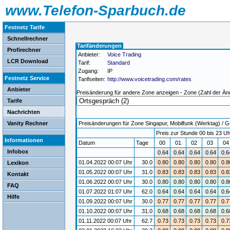
www.Telefon-Sparbuch.de
Festnetz Tarife
Schnellrechner
Tarifänderungen
Profirechner
Anbieter:
Voice Trading
LCR Download
Tarif:
Standard
Zugang:
IP
Festnetz Service
Tarifseiten:
http://www.voicetrading.com/rates
Anbieter
Preisänderung für andere Zone anzeigen - Zone (Zahl der Än
Tarife
Nachrichten
Vanity Rechner
Preisänderungen für Zone Singapur, Mobilfunk (Werktag) / Gül
Preis zur Stunde 00 bis 23 Uh
Informationen
Datum
Tage
00
01
02
03
0
Infobox
0.64
0.64
0.64
0.64
0.6
01.04.2022 00:07 Uhr
30.0
0.80
0.80
0.80
0.80
0.8
Lexikon
01.05.2022 00:07 Uhr
31.0
0.83
0.83
0.83
0.83
0.8
Kontakt
01.06.2022 00:07 Uhr
30.0
0.80
0.80
0.80
0.80
0.8
FAQ
01.07.2022 01:07 Uhr
62.0
0.64
0.64
0.64
0.64
0.6
Hilfe
01.09.2022 00:07 Uhr
30.0
0.77
0.77
0.77
0.77
0.7
01.10.2022 00:07 Uhr
31.0
0.68
0.68
0.68
0.68
0.6
01.11.2022 00:07 Uhr
62.7
0.73
0.73
0.73
0.73
0.7