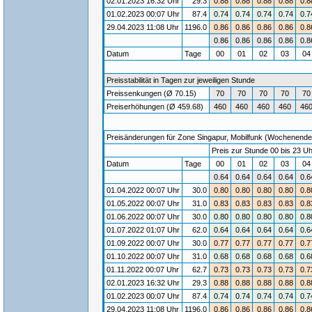
02.01.2023 16:32 Uhr
29.3
0.88
0.88
0.88
0.88
0.8
01.02.2023 00:07 Uhr
87.4
0.74
0.74
0.74
0.74
0.7
29.04.2023 11:08 Uhr
1196.0
0.86
0.86
0.86
0.86
0.8
0.86
0.86
0.86
0.86
0.8
Datum
Tage
00
01
02
03
0
Preisstabilität in Tagen zur jeweiligen Stunde
Preissenkungen (Ø 70.15)
70
70
70
70
70
Preiserhöhungen (Ø 459.68)
460
460
460
460
46
Preisänderungen für Zone Singapur, Mobilfunk (Wochenende) /
Preis zur Stunde 00 bis 23 Uh
Datum
Tage
00
01
02
03
0
0.64
0.64
0.64
0.64
0.6
01.04.2022 00:07 Uhr
30.0
0.80
0.80
0.80
0.80
0.8
01.05.2022 00:07 Uhr
31.0
0.83
0.83
0.83
0.83
0.8
01.06.2022 00:07 Uhr
30.0
0.80
0.80
0.80
0.80
0.8
01.07.2022 01:07 Uhr
62.0
0.64
0.64
0.64
0.64
0.6
01.09.2022 00:07 Uhr
30.0
0.77
0.77
0.77
0.77
0.7
01.10.2022 00:07 Uhr
31.0
0.68
0.68
0.68
0.68
0.6
01.11.2022 00:07 Uhr
62.7
0.73
0.73
0.73
0.73
0.7
02.01.2023 16:32 Uhr
29.3
0.88
0.88
0.88
0.88
0.8
01.02.2023 00:07 Uhr
87.4
0.74
0.74
0.74
0.74
0.7
29.04.2023 11:08 Uhr
1196.0
0.86
0.86
0.86
0.86
0.8