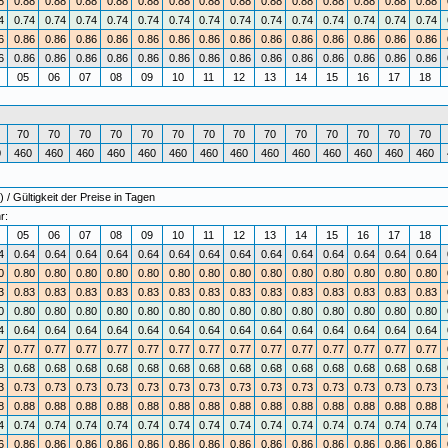
8
0.88
0.88
0.88
0.88
0.88
0.88
0.88
0.88
0.88
0.88
0.88
0.88
0.88
0.88
4
0.74
0.74
0.74
0.74
0.74
0.74
0.74
0.74
0.74
0.74
0.74
0.74
0.74
0.74
6
0.86
0.86
0.86
0.86
0.86
0.86
0.86
0.86
0.86
0.86
0.86
0.86
0.86
0.86
6
0.86
0.86
0.86
0.86
0.86
0.86
0.86
0.86
0.86
0.86
0.86
0.86
0.86
0.86
4
05
06
07
08
09
10
11
12
13
14
15
16
17
18
70
70
70
70
70
70
70
70
70
70
70
70
70
70
0
460
460
460
460
460
460
460
460
460
460
460
460
460
460
 Gültigkeit der Preise in Tagen
r:
4
05
06
07
08
09
10
11
12
13
14
15
16
17
18
4
0.64
0.64
0.64
0.64
0.64
0.64
0.64
0.64
0.64
0.64
0.64
0.64
0.64
0.64
0
0.80
0.80
0.80
0.80
0.80
0.80
0.80
0.80
0.80
0.80
0.80
0.80
0.80
0.80
3
0.83
0.83
0.83
0.83
0.83
0.83
0.83
0.83
0.83
0.83
0.83
0.83
0.83
0.83
0
0.80
0.80
0.80
0.80
0.80
0.80
0.80
0.80
0.80
0.80
0.80
0.80
0.80
0.80
4
0.64
0.64
0.64
0.64
0.64
0.64
0.64
0.64
0.64
0.64
0.64
0.64
0.64
0.64
7
0.77
0.77
0.77
0.77
0.77
0.77
0.77
0.77
0.77
0.77
0.77
0.77
0.77
0.77
8
0.68
0.68
0.68
0.68
0.68
0.68
0.68
0.68
0.68
0.68
0.68
0.68
0.68
0.68
3
0.73
0.73
0.73
0.73
0.73
0.73
0.73
0.73
0.73
0.73
0.73
0.73
0.73
0.73
8
0.88
0.88
0.88
0.88
0.88
0.88
0.88
0.88
0.88
0.88
0.88
0.88
0.88
0.88
4
0.74
0.74
0.74
0.74
0.74
0.74
0.74
0.74
0.74
0.74
0.74
0.74
0.74
0.74
6
0.86
0.86
0.86
0.86
0.86
0.86
0.86
0.86
0.86
0.86
0.86
0.86
0.86
0.86