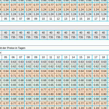
8
0.68
0.68
0.68
0.68
0.68
0.68
0.68
0.68
0.68
0.68
0.68
0.68
0.68
0.68
7
0.77
0.77
0.77
0.77
0.77
0.77
0.77
0.77
0.77
0.77
0.77
0.77
0.77
0.77
4
1.24
1.24
1.24
1.24
1.24
1.24
1.24
1.24
1.24
1.24
1.24
1.24
1.24
1.24
4
1.24
1.24
1.24
1.24
1.24
1.24
1.24
1.24
1.24
1.24
1.24
1.24
1.24
1.24
4
05
06
07
08
09
10
11
12
13
14
15
16
17
18
40
40
40
40
40
40
40
40
40
40
40
40
40
40
5
735
735
735
735
735
735
735
735
735
735
735
735
735
735
t der Preise in Tagen
r:
4
05
06
07
08
09
10
11
12
13
14
15
16
17
18
3
0.63
0.63
0.63
0.63
0.63
0.63
0.63
0.63
0.63
0.63
0.63
0.63
0.63
0.63
2
0.62
0.62
0.62
0.62
0.62
0.62
0.62
0.62
0.62
0.62
0.62
0.62
0.62
0.62
4
0.64
0.64
0.64
0.64
0.64
0.64
0.64
0.64
0.64
0.64
0.64
0.64
0.64
0.64
1
0.71
0.71
0.71
0.71
0.71
0.71
0.71
0.71
0.71
0.71
0.71
0.71
0.71
0.71
8
0.68
0.68
0.68
0.68
0.68
0.68
0.68
0.68
0.68
0.68
0.68
0.68
0.68
0.68
5
0.65
0.65
0.65
0.65
0.65
0.65
0.65
0.65
0.65
0.65
0.65
0.65
0.65
0.65
7
0.77
0.77
0.77
0.77
0.77
0.77
0.77
0.77
0.77
0.77
0.77
0.77
0.77
0.77
0
0.80
0.80
0.80
0.80
0.80
0.80
0.80
0.80
0.80
0.80
0.80
0.80
0.80
0.80
8
0.68
0.68
0.68
0.68
0.68
0.68
0.68
0.68
0.68
0.68
0.68
0.68
0.68
0.68
7
0.77
0.77
0.77
0.77
0.77
0.77
0.77
0.77
0.77
0.77
0.77
0.77
0.77
0.77
4
1.24
1.24
1.24
1.24
1.24
1.24
1.24
1.24
1.24
1.24
1.24
1.24
1.24
1.24