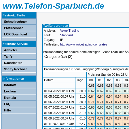
www.Telefon-Sparbuch.de
Festnetz Tarife
Schnellrechner
Tarifänderungen
Profirechner
Anbieter:
Voice Trading
LCR Download
Tarif:
Standard
Zugang:
IP
Festnetz Service
Tarifseiten:
http://www.voicetrading.com/rates
Anbieter
Preisänderung für andere Zone anzeigen - Zone (Zahl der Än
Tarife
Nachrichten
Vanity Rechner
Preisänderungen für Zone Singapur (Werktag) / Gültigkeit de
Preis zur Stunde 00 bis 23 Uh
Informationen
Datum
Tage
00
01
02
03
0
Infobox
0.63
0.63
0.63
0.63
0.6
01.04.2022 00:07 Uhr
30.0
0.62
0.62
0.62
0.62
0.6
Lexikon
01.05.2022 00:07 Uhr
31.0
0.64
0.64
0.64
0.64
0.6
Kontakt
01.06.2022 00:07 Uhr
30.0
0.71
0.71
0.71
0.71
0.7
FAQ
01.07.2022 01:07 Uhr
31.0
0.68
0.68
0.68
0.68
0.6
Hilfe
01.08.2022 00:07 Uhr
31.0
0.65
0.65
0.65
0.65
0.6
01.09.2022 00:07 Uhr
61.0
0.77
0.77
0.77
0.77
0.7
01.11.2022 00:07 Uhr
62.7
0.80
0.80
0.80
0.80
0.8