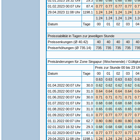
02.01.2023 16:32 Uhr
29.3
0.68
0.68
0.68
0.68
0.6
01.02.2023 00:07 Uhr
87.4
0.77
0.77
0.77
0.77
0.7
29.04.2023 11:08 Uhr
1198.1
1.24
1.24
1.24
1.24
1.2
1.24
1.24
1.24
1.24
1.2
Datum
Tage
00
01
02
03
0
Preisstabilität in Tagen zur jeweiligen Stunde
Preissenkungen (Ø 40.42)
40
40
40
40
40
Preiserhöhungen (Ø 735.14)
735
735
735
735
73
Preisänderungen für Zone Singapur (Wochenende) / Gültigkei
Preis zur Stunde 00 bis 23 Uh
Datum
Tage
00
01
02
03
0
0.63
0.63
0.63
0.63
0.6
01.04.2022 00:07 Uhr
30.0
0.62
0.62
0.62
0.62
0.6
01.05.2022 00:07 Uhr
31.0
0.64
0.64
0.64
0.64
0.6
01.06.2022 00:07 Uhr
30.0
0.71
0.71
0.71
0.71
0.7
01.07.2022 01:07 Uhr
31.0
0.68
0.68
0.68
0.68
0.6
01.08.2022 00:07 Uhr
31.0
0.65
0.65
0.65
0.65
0.6
01.09.2022 00:07 Uhr
61.0
0.77
0.77
0.77
0.77
0.7
01.11.2022 00:07 Uhr
62.7
0.80
0.80
0.80
0.80
0.8
02.01.2023 16:32 Uhr
29.3
0.68
0.68
0.68
0.68
0.6
01.02.2023 00:07 Uhr
87.4
0.77
0.77
0.77
0.77
0.7
29.04.2023 11:08 Uhr
1198.1
1.24
1.24
1.24
1.24
1.2