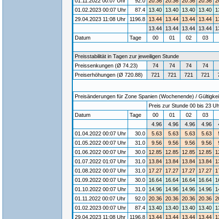
01.11.2022 00:07 Uhr
92.0
20.36
20.36
20.36
20.36
2
01.02.2023 00:07 Uhr
87.4
13.40
13.40
13.40
13.40
1
29.04.2023 11:08 Uhr
1196.8
13.44
13.44
13.44
13.44
1
13.44
13.44
13.44
13.44
1
Datum
Tage
00
01
02
03
Preisstabilität in Tagen zur jeweiligen Stunde
Preissenkungen (Ø 74.23)
74
74
74
74
Preiserhöhungen (Ø 720.88)
721
721
721
721
Preisänderungen für Zone Spanien (Wochenende) / Gültigkeit
Preis zur Stunde 00 bis 23 Uh
Datum
Tage
00
01
02
03
4.96
4.96
4.96
4.96
01.04.2022 00:07 Uhr
30.0
5.63
5.63
5.63
5.63
01.05.2022 00:07 Uhr
31.0
9.56
9.56
9.56
9.56
01.06.2022 00:07 Uhr
30.0
12.85
12.85
12.85
12.85
1
01.07.2022 01:07 Uhr
31.0
13.84
13.84
13.84
13.84
1
01.08.2022 00:07 Uhr
31.0
17.27
17.27
17.27
17.27
1
01.09.2022 00:07 Uhr
30.0
16.64
16.64
16.64
16.64
1
01.10.2022 00:07 Uhr
31.0
14.96
14.96
14.96
14.96
1
01.11.2022 00:07 Uhr
92.0
20.36
20.36
20.36
20.36
2
01.02.2023 00:07 Uhr
87.4
13.40
13.40
13.40
13.40
1
29.04.2023 11:08 Uhr
1196.8
13.44
13.44
13.44
13.44
1