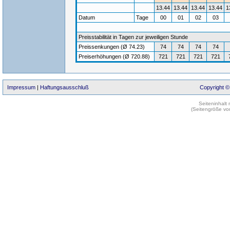
13.44
13.44
13.44
13.44
1
Datum
Tage
00
01
02
03
Preisstabilität in Tagen zur jeweiligen Stunde
Preissenkungen (Ø 74.23)
74
74
74
74
Preiserhöhungen (Ø 720.88)
721
721
721
721
Impressum
|
Haftungsausschluß
Copyright ©
Seiteninhalt
(Seitengröße vo