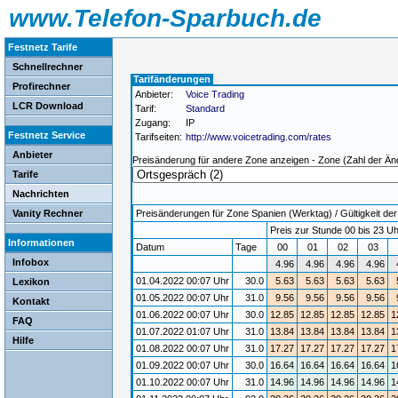
www.Telefon-Sparbuch.de
Festnetz Tarife
Schnellrechner
Tarifänderungen
Profirechner
Anbieter:
Voice Trading
LCR Download
Tarif:
Standard
Zugang:
IP
Festnetz Service
Tarifseiten:
http://www.voicetrading.com/rates
Anbieter
Preisänderung für andere Zone anzeigen - Zone (Zahl der Än
Tarife
Nachrichten
Vanity Rechner
Preisänderungen für Zone Spanien (Werktag) / Gültigkeit der
Preis zur Stunde 00 bis 23 Uh
Informationen
Datum
Tage
00
01
02
03
Infobox
4.96
4.96
4.96
4.96
01.04.2022 00:07 Uhr
30.0
5.63
5.63
5.63
5.63
Lexikon
01.05.2022 00:07 Uhr
31.0
9.56
9.56
9.56
9.56
Kontakt
01.06.2022 00:07 Uhr
30.0
12.85
12.85
12.85
12.85
1
FAQ
01.07.2022 01:07 Uhr
31.0
13.84
13.84
13.84
13.84
1
Hilfe
01.08.2022 00:07 Uhr
31.0
17.27
17.27
17.27
17.27
1
01.09.2022 00:07 Uhr
30.0
16.64
16.64
16.64
16.64
1
01.10.2022 00:07 Uhr
31.0
14.96
14.96
14.96
14.96
1