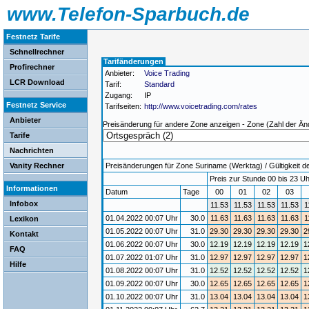
www.Telefon-Sparbuch.de
Festnetz Tarife
Schnellrechner
Tarifänderungen
Profirechner
Anbieter:
Voice Trading
LCR Download
Tarif:
Standard
Zugang:
IP
Festnetz Service
Tarifseiten:
http://www.voicetrading.com/rates
Anbieter
Preisänderung für andere Zone anzeigen - Zone (Zahl der Än
Tarife
Nachrichten
Vanity Rechner
Preisänderungen für Zone Suriname (Werktag) / Gültigkeit de
Preis zur Stunde 00 bis 23 Uh
Informationen
Datum
Tage
00
01
02
03
Infobox
11.53
11.53
11.53
11.53
1
01.04.2022 00:07 Uhr
30.0
11.63
11.63
11.63
11.63
1
Lexikon
01.05.2022 00:07 Uhr
31.0
29.30
29.30
29.30
29.30
2
Kontakt
01.06.2022 00:07 Uhr
30.0
12.19
12.19
12.19
12.19
1
FAQ
01.07.2022 01:07 Uhr
31.0
12.97
12.97
12.97
12.97
1
Hilfe
01.08.2022 00:07 Uhr
31.0
12.52
12.52
12.52
12.52
1
01.09.2022 00:07 Uhr
30.0
12.65
12.65
12.65
12.65
1
01.10.2022 00:07 Uhr
31.0
13.04
13.04
13.04
13.04
1