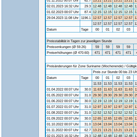
01.11.2022 00:07 Uhr
62.7
13.21
13.21
13.21
13.21
1
02.01.2023 16:32 Uhr
29.3
12.48
12.48
12.48
12.48
1
01.02.2023 00:07 Uhr
87.4
12.15
12.15
12.15
12.15
1
29.04.2023 11:08 Uhr
1196.1
12.57
12.57
12.57
12.57
1
12.57
12.57
12.57
12.57
1
Datum
Tage
00
01
02
03
Preisstabilität in Tagen zur jeweiligen Stunde
Preissenkungen (Ø 59.26)
59
59
59
59
Preiserhöhungen (Ø 470.60)
471
471
471
471
Preisänderungen für Zone Suriname (Wochenende) / Gültigke
Preis zur Stunde 00 bis 23 Uh
Datum
Tage
00
01
02
03
11.53
11.53
11.53
11.53
1
01.04.2022 00:07 Uhr
30.0
11.63
11.63
11.63
11.63
1
01.05.2022 00:07 Uhr
31.0
29.30
29.30
29.30
29.30
2
01.06.2022 00:07 Uhr
30.0
12.19
12.19
12.19
12.19
1
01.07.2022 01:07 Uhr
31.0
12.97
12.97
12.97
12.97
1
01.08.2022 00:07 Uhr
31.0
12.52
12.52
12.52
12.52
1
01.09.2022 00:07 Uhr
30.0
12.65
12.65
12.65
12.65
1
01.10.2022 00:07 Uhr
31.0
13.04
13.04
13.04
13.04
1
01.11.2022 00:07 Uhr
62.7
13.21
13.21
13.21
13.21
1
02.01.2023 16:32 Uhr
29.3
12.48
12.48
12.48
12.48
1