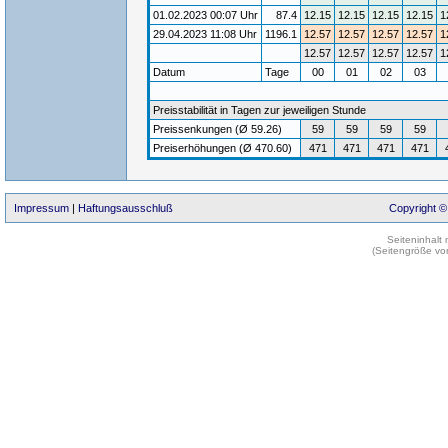
01.02.2023 00:07 Uhr
87.4
12.15
12.15
12.15
12.15
1
29.04.2023 11:08 Uhr
1196.1
12.57
12.57
12.57
12.57
1
12.57
12.57
12.57
12.57
1
Datum
Tage
00
01
02
03
Preisstabilität in Tagen zur jeweiligen Stunde
Preissenkungen (Ø 59.26)
59
59
59
59
Preiserhöhungen (Ø 470.60)
471
471
471
471
Impressum
|
Haftungsausschluß
Copyright ©
Seiteninhalt
(Seitengröße vo