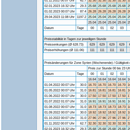
01.11.2022 00:07 Uhr
62.7
32.30
32.30
32.30
32.30
3
02.01.2023 16:32 Uhr
29.3
25.68
25.68
25.68
25.68
2
01.02.2023 00:07 Uhr
87.4
26.28
26.28
26.28
26.28
2
29.04.2023 11:08 Uhr
1197.2
25.04
25.04
25.04
25.04
2
25.04
25.04
25.04
25.04
2
Datum
Tage
00
01
02
03
Preisstabilität in Tagen zur jeweiligen Stunde
Preissenkungen (Ø 628.73)
629
629
629
629
Preiserhöhungen (Ø 111.06)
111
111
111
111
Preisänderungen für Zone Syrien (Wochenende) / Gültigkeit 
Preis zur Stunde 00 bis 23 Uh
Datum
Tage
00
01
02
03
16.64
16.64
16.64
16.64
1
01.04.2022 00:07 Uhr
30.0
16.70
16.70
16.70
16.70
1
01.05.2022 00:07 Uhr
31.0
16.81
16.81
16.81
16.81
1
01.06.2022 00:07 Uhr
30.0
17.50
17.50
17.50
17.50
1
01.07.2022 01:07 Uhr
31.0
16.91
16.91
16.91
16.91
1
01.08.2022 00:07 Uhr
31.0
18.73
18.73
18.73
18.73
1
01.09.2022 00:07 Uhr
30.0
18.92
18.92
18.92
18.92
1
01.10.2022 00:07 Uhr
31.0
27.96
27.96
27.96
27.96
2
01.11.2022 00:07 Uhr
62.7
32.30
32.30
32.30
32.30
3
02.01.2023 16:32 Uhr
29.3
25.68
25.68
25.68
25.68
2