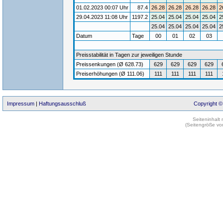
01.02.2023 00:07 Uhr
87.4
26.28
26.28
26.28
26.28
2
29.04.2023 11:08 Uhr
1197.2
25.04
25.04
25.04
25.04
2
25.04
25.04
25.04
25.04
2
Datum
Tage
00
01
02
03
Preisstabilität in Tagen zur jeweiligen Stunde
Preissenkungen (Ø 628.73)
629
629
629
629
Preiserhöhungen (Ø 111.06)
111
111
111
111
Impressum
|
Haftungsausschluß
Copyright ©
Seiteninhalt
(Seitengröße vo