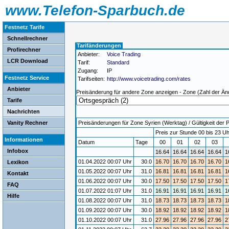
www.Telefon-Sparbuch.de
Festnetz Tarife
Schnellrechner
Tarifänderungen
Profirechner
Anbieter:
Voice Trading
LCR Download
Tarif:
Standard
Zugang:
IP
Festnetz Service
Tarifseiten:
http://www.voicetrading.com/rates
Anbieter
Preisänderung für andere Zone anzeigen - Zone (Zahl der Än
Tarife
Nachrichten
Vanity Rechner
Preisänderungen für Zone Syrien (Werktag) / Gültigkeit der 
Preis zur Stunde 00 bis 23 Uh
Informationen
Datum
Tage
00
01
02
03
Infobox
16.64
16.64
16.64
16.64
1
01.04.2022 00:07 Uhr
30.0
16.70
16.70
16.70
16.70
1
Lexikon
01.05.2022 00:07 Uhr
31.0
16.81
16.81
16.81
16.81
1
Kontakt
01.06.2022 00:07 Uhr
30.0
17.50
17.50
17.50
17.50
1
FAQ
01.07.2022 01:07 Uhr
31.0
16.91
16.91
16.91
16.91
1
Hilfe
01.08.2022 00:07 Uhr
31.0
18.73
18.73
18.73
18.73
1
01.09.2022 00:07 Uhr
30.0
18.92
18.92
18.92
18.92
1
01.10.2022 00:07 Uhr
31.0
27.96
27.96
27.96
27.96
2