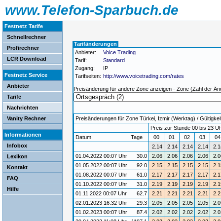
www.Telefon-Sparbuch.de
Festnetz Tarife
Schnellrechner
Tarifänderungen
Profirechner
Anbieter:
Voice Trading
LCR Download
Tarif:
Standard
Zugang:
IP
Festnetz Service
Tarifseiten:
http://www.voicetrading.com/rates
Anbieter
Preisänderung für andere Zone anzeigen - Zone (Zahl der Än
Tarife
Nachrichten
Vanity Rechner
Preisänderungen für Zone Türkei, Izmir (Werktag) / Gültigkei
Preis zur Stunde 00 bis 23 Uh
Informationen
Datum
Tage
00
01
02
03
0
Infobox
2.14
2.14
2.14
2.14
2.1
01.04.2022 00:07 Uhr
30.0
2.06
2.06
2.06
2.06
2.0
Lexikon
01.05.2022 00:07 Uhr
92.0
2.15
2.15
2.15
2.15
2.1
Kontakt
01.08.2022 00:07 Uhr
61.0
2.17
2.17
2.17
2.17
2.1
FAQ
01.10.2022 00:07 Uhr
31.0
2.19
2.19
2.19
2.19
2.1
Hilfe
01.11.2022 00:07 Uhr
62.7
2.21
2.21
2.21
2.21
2.2
02.01.2023 16:32 Uhr
29.3
2.05
2.05
2.05
2.05
2.0
01.02.2023 00:07 Uhr
87.4
2.02
2.02
2.02
2.02
2.0