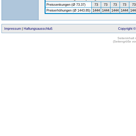
Preissenkungen (Ø 73.37)
73
73
73
73
73
Preiserhöhungen (Ø 1443.85)
1444
1444
1444
1444
144
Impressum
|
Haftungsausschluß
Copyright ©
Seiteninhalt
(Seitengröße vo