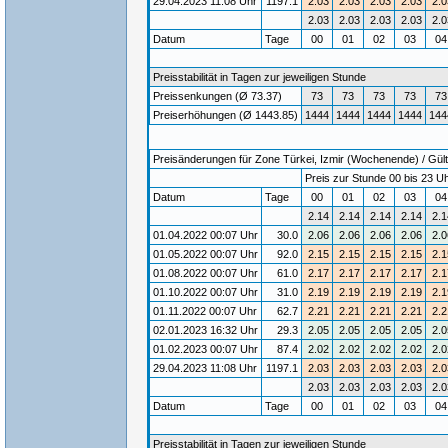
29.04.2023 11:08 Uhr
1197.1
2.03
2.03
2.03
2.03
2.0
2.03
2.03
2.03
2.03
2.0
Datum
Tage
00
01
02
03
0
Preisstabilität in Tagen zur jeweiligen Stunde
Preissenkungen (Ø 73.37)
73
73
73
73
73
Preiserhöhungen (Ø 1443.85)
1444
1444
1444
1444
144
Preisänderungen für Zone Türkei, Izmir (Wochenende) / Gülti
Preis zur Stunde 00 bis 23 Uh
Datum
Tage
00
01
02
03
0
2.14
2.14
2.14
2.14
2.1
01.04.2022 00:07 Uhr
30.0
2.06
2.06
2.06
2.06
2.0
01.05.2022 00:07 Uhr
92.0
2.15
2.15
2.15
2.15
2.1
01.08.2022 00:07 Uhr
61.0
2.17
2.17
2.17
2.17
2.1
01.10.2022 00:07 Uhr
31.0
2.19
2.19
2.19
2.19
2.1
01.11.2022 00:07 Uhr
62.7
2.21
2.21
2.21
2.21
2.2
02.01.2023 16:32 Uhr
29.3
2.05
2.05
2.05
2.05
2.0
01.02.2023 00:07 Uhr
87.4
2.02
2.02
2.02
2.02
2.0
29.04.2023 11:08 Uhr
1197.1
2.03
2.03
2.03
2.03
2.0
2.03
2.03
2.03
2.03
2.0
Datum
Tage
00
01
02
03
0
Preisstabilität in Tagen zur jeweiligen Stunde