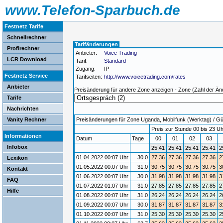
www.Telefon-Sparbuch.de
Festnetz Tarife
Schnellrechner
Tarifänderungen
Profirechner
Anbieter:
Voice Trading
LCR Download
Tarif:
Standard
Zugang:
IP
Festnetz Service
Tarifseiten:
http://www.voicetrading.com/rates
Anbieter
Preisänderung für andere Zone anzeigen - Zone (Zahl der Än
Tarife
Nachrichten
Vanity Rechner
Preisänderungen für Zone Uganda, Mobilfunk (Werktag) / Gült
Preis zur Stunde 00 bis 23 Uh
Informationen
Datum
Tage
00
01
02
03
Infobox
25.41
25.41
25.41
25.41
2
01.04.2022 00:07 Uhr
30.0
27.36
27.36
27.36
27.36
2
Lexikon
01.05.2022 00:07 Uhr
31.0
30.75
30.75
30.75
30.75
3
Kontakt
01.06.2022 00:07 Uhr
30.0
31.98
31.98
31.98
31.98
3
FAQ
01.07.2022 01:07 Uhr
31.0
27.85
27.85
27.85
27.85
2
Hilfe
01.08.2022 00:07 Uhr
31.0
26.24
26.24
26.24
26.24
2
01.09.2022 00:07 Uhr
30.0
31.87
31.87
31.87
31.87
3
01.10.2022 00:07 Uhr
31.0
25.30
25.30
25.30
25.30
2