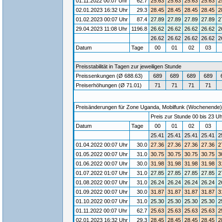
01.11.2022 00:07 Uhr
62.7
25.63
25.63
25.63
25.63
2
02.01.2023 16:32 Uhr
29.3
28.45
28.45
28.45
28.45
2
01.02.2023 00:07 Uhr
87.4
27.89
27.89
27.89
27.89
2
29.04.2023 11:08 Uhr
1196.8
26.62
26.62
26.62
26.62
2
26.62
26.62
26.62
26.62
2
Datum
Tage
00
01
02
03
Preisstabilität in Tagen zur jeweiligen Stunde
Preissenkungen (Ø 688.63)
689
689
689
689
Preiserhöhungen (Ø 71.01)
71
71
71
71
Preisänderungen für Zone Uganda, Mobilfunk (Wochenende) / 
Preis zur Stunde 00 bis 23 Uh
Datum
Tage
00
01
02
03
25.41
25.41
25.41
25.41
2
01.04.2022 00:07 Uhr
30.0
27.36
27.36
27.36
27.36
2
01.05.2022 00:07 Uhr
31.0
30.75
30.75
30.75
30.75
3
01.06.2022 00:07 Uhr
30.0
31.98
31.98
31.98
31.98
3
01.07.2022 01:07 Uhr
31.0
27.85
27.85
27.85
27.85
2
01.08.2022 00:07 Uhr
31.0
26.24
26.24
26.24
26.24
2
01.09.2022 00:07 Uhr
30.0
31.87
31.87
31.87
31.87
3
01.10.2022 00:07 Uhr
31.0
25.30
25.30
25.30
25.30
2
01.11.2022 00:07 Uhr
62.7
25.63
25.63
25.63
25.63
2
02.01.2023 16:32 Uhr
29.3
28.45
28.45
28.45
28.45
2