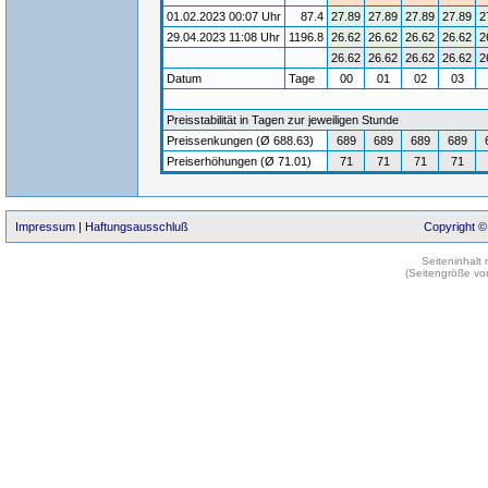
01.02.2023 00:07 Uhr
87.4
27.89
27.89
27.89
27.89
2
29.04.2023 11:08 Uhr
1196.8
26.62
26.62
26.62
26.62
2
26.62
26.62
26.62
26.62
2
Datum
Tage
00
01
02
03
Preisstabilität in Tagen zur jeweiligen Stunde
Preissenkungen (Ø 688.63)
689
689
689
689
Preiserhöhungen (Ø 71.01)
71
71
71
71
Impressum
|
Haftungsausschluß
Copyright ©
Seiteninhalt
(Seitengröße vo