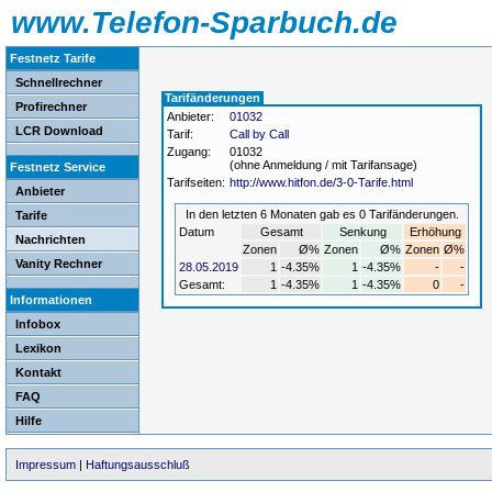
www.Telefon-Sparbuch.de
Festnetz Tarife
Schnellrechner
Tarifänderungen
Profirechner
Anbieter:
01032
LCR Download
Tarif:
Call by Call
Zugang:
01032
(ohne Anmeldung / mit Tarifansage)
Festnetz Service
Tarifseiten:
http://www.hitfon.de/3-0-Tarife.html
Anbieter
In den letzten 6 Monaten gab es 0 Tarifänderungen.
Tarife
Datum
Gesamt
Senkung
Erhöhung
Nachrichten
Zonen
Ø%
Zonen
Ø%
Zonen
Ø%
Vanity Rechner
28.05.2019
1
-4.35%
1
-4.35%
-
-
Gesamt:
1
-4.35%
1
-4.35%
0
-
Informationen
Infobox
Lexikon
Kontakt
FAQ
Hilfe
Impressum
|
Haftungsausschluß