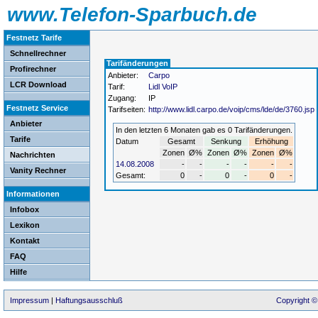
www.Telefon-Sparbuch.de
Festnetz Tarife
Schnellrechner
Tarifänderungen
Profirechner
Anbieter:
Carpo
LCR Download
Tarif:
Lidl VoIP
Zugang:
IP
Festnetz Service
Tarifseiten:
http://www.lidl.carpo.de/voip/cms/lde/de/3760.jsp
Anbieter
In den letzten 6 Monaten gab es 0 Tarifänderungen.
Tarife
Datum
Gesamt
Senkung
Erhöhung
Zonen
Ø%
Zonen
Ø%
Zonen
Ø%
Nachrichten
14.08.2008
-
-
-
-
-
-
Vanity Rechner
Gesamt:
0
-
0
-
0
-
Informationen
Infobox
Lexikon
Kontakt
FAQ
Hilfe
Impressum
|
Haftungsausschluß
Copyright ©