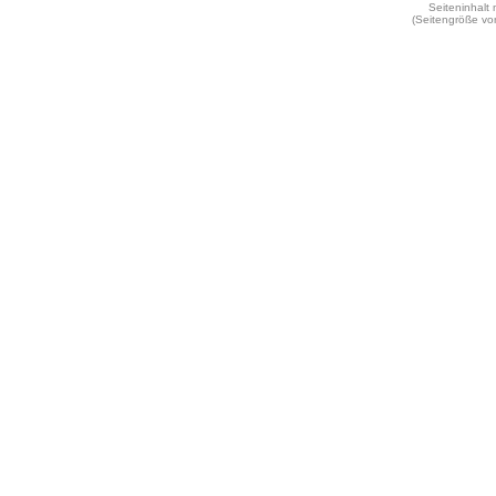
Seiteninhalt
(Seitengröße vo