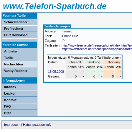
www.Telefon-Sparbuch.de
Festnetz Tarife
Schnellrechner
Tarifänderungen
Profirechner
Anbieter:
freenet
LCR Download
Tarif:
iPhone Plus
Zugang:
IP
Festnetz Service
Tarifseiten:
http://www.freenet.de/freenetiphone/index.html?p
http://www.freenet.de/freenetiphone/pop/ups/tari
Anbieter
In den letzten 6 Monaten gab es 0 Tarifänderungen.
Tarife
Datum
Gesamt
Senkung
Erhöhung
Nachrichten
Zonen
Ø%
Zonen
Ø%
Zonen
Ø%
Vanity Rechner
15.05.2008
-
-
-
-
-
-
Gesamt:
0
-
0
-
0
-
Informationen
Infobox
Lexikon
Kontakt
FAQ
Hilfe
Impressum
|
Haftungsausschluß