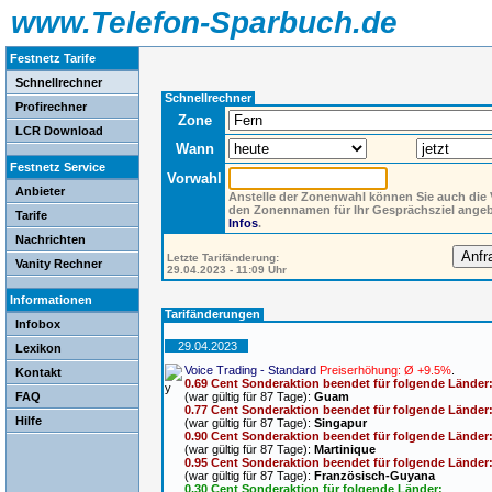
www.Telefon-Sparbuch.de
Festnetz Tarife
Schnellrechner
Schnellrechner
Profirechner
Zone
LCR Download
Wann
Festnetz Service
Vorwahl
Anbieter
Anstelle der Zonenwahl können Sie auch die
den Zonennamen für Ihr Gesprächsziel ange
Tarife
Infos
.
Nachrichten
Letzte Tarifänderung:
Vanity Rechner
29.04.2023 - 11:09 Uhr
Informationen
Tarifänderungen
Infobox
29.04.2023
Lexikon
Voice Trading - Standard
Preiserhöhung: Ø +9.5%
.
Kontakt
0.69 Cent Sonderaktion beendet für folgende Länder
FAQ
(war gültig für 87 Tage):
Guam
0.77 Cent Sonderaktion beendet für folgende Länder
Hilfe
(war gültig für 87 Tage):
Singapur
0.90 Cent Sonderaktion beendet für folgende Länder
(war gültig für 87 Tage):
Martinique
0.95 Cent Sonderaktion beendet für folgende Länder
(war gültig für 87 Tage):
Französisch-Guyana
0.30 Cent Sonderaktion für folgende Länder: