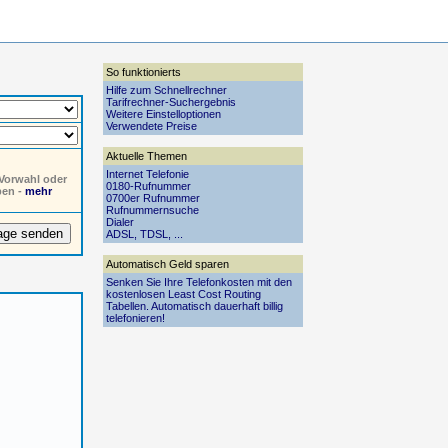
So funktionierts
Hilfe zum Schnellrechner
Tarifrechner-Suchergebnis
Weitere Einstelloptionen
Verwendete Preise
Aktuelle Themen
Internet Telefonie
 Vorwahl oder
0180-Rufnummer
ben -
mehr
0700er Rufnummer
Rufnummernsuche
Dialer
ADSL, TDSL, ...
Automatisch Geld sparen
Senken Sie Ihre Telefonkosten mit den
kostenlosen Least Cost Routing
Tabellen. Automatisch dauerhaft billig
telefonieren!
:
:
:
: