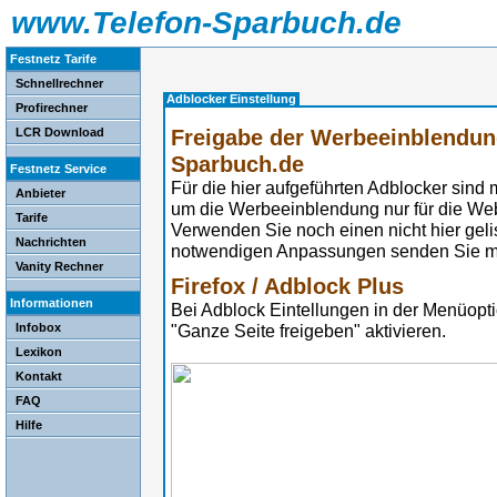
www.Telefon-Sparbuch.de
Festnetz Tarife
Schnellrechner
Adblocker Einstellung
Profirechner
Freigabe der Werbeeinblendung
LCR Download
Sparbuch.de
Festnetz Service
Für die hier aufgeführten Adblocker sind 
Anbieter
um die Werbeeinblendung nur für die Web
Tarife
Verwenden Sie noch einen nicht hier gel
Nachrichten
notwendigen Anpassungen senden Sie mir
Vanity Rechner
Firefox / Adblock Plus
Informationen
Bei Adblock Eintellungen in der Menüopt
Infobox
"Ganze Seite freigeben" aktivieren.
Lexikon
Kontakt
FAQ
Hilfe