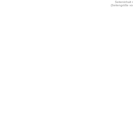
Seiteninhalt
(Seitengröße vo