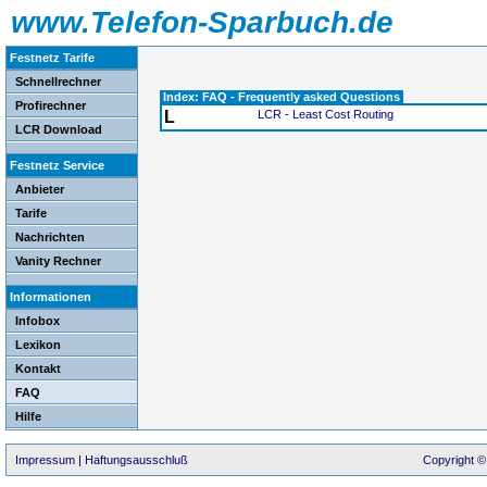
www.Telefon-Sparbuch.de
Festnetz Tarife
Schnellrechner
Index: FAQ - Frequently asked Questions
Profirechner
L
LCR - Least Cost Routing
LCR Download
Festnetz Service
Anbieter
Tarife
Nachrichten
Vanity Rechner
Informationen
Infobox
Lexikon
Kontakt
FAQ
Hilfe
Impressum
|
Haftungsausschluß
Copyright ©