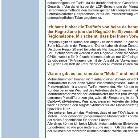
sekundengenauen Tarife, da die durchschnittliche Gesprächs
Gespräch. Von daher ist bei der LCR-Berechnung der Minutent
Berechnungsmethode den taktkorrigierten Minutenpreis verw
unterschiedlicher Gesprächsdauer für die Preisermittlung ve
unterschiedlichen Takte gegeben ist.
Ich hatte bisher die Tarifinfo von heise.de benu
der Regio-Zone (die dort Regio50 heißt) wesentl
Regionalzone. Mir scheint, dass bei Ihnen Vor
Region50 gibt es schon seit langer Zeit nicht mehr. Es gibt d
Zone hätte als in der Fernzone. Daher habe ich diese Zone a
Die Zone Region20 wird bei xdial als Nah bezeichnet, Teleko
Bei Telefonsparbuch werden in der Region20 Zone die Vorwah
0240x, wobei x für 0..9 steht können auch als nur 0240 ein
Es gibt einige TK-Anlagen, die mit der Anzahl der Vorwahln
Auf jeden Fall stellt die Reduzierung der Nummern keinen Nac
Warum gibt es nur eine Zone "Mobil" und nicht
Mobilrufnummern können nicht anhand einer Vorwahl einem M
Mobilanbieter in der Zone "Mobil" zusammengefasst. Dabei w
Preisvergleich mit anderen Tarifen verwendet. Hier könnte
Kunden bei einem Wechsel des Anbieters die Rufnummer mit
Mobilteilnehmer mit der der Mobilanbieter überein (nur wenig
extremen Preisdifferenzen gibt, wäre die Einsparung in der
Call-by-Call-Anbieters. Was aber, wenn ein Anbieter der billi
wäre es besser, den billigsten Anbieter für alle Mobilanbieter 
spezielles Netz...
Desweiteren besteht das Problem, dass einige TK-Anlagen n
stellen. Jeder gesondert programmierte Mobilanbieter könnte
der freien Zonenblöcke für andere Länder.
Allerdings könnte ich beide Möglichkeiten anbieten (Entwed
E2 getrennt, so wie jede andere Zone auch... Ob das aber 
der Wunsch bei mehreren Kunden besteht, werde ich das viel