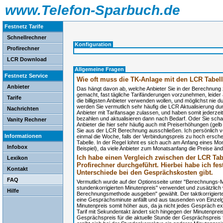
www.Telefon-Sparbuch.de
Festnetz Tarife
Schnellrechner
Konfiguration
Profirechner
LCR Download
Allgemeine Fragen
Festnetz Service
Wie oft muss die TK-Anlage mit den LCR Tabell
Anbieter
Das hängt davon ab, welche Anbieter Sie in der Berechnung 
gemacht, fast tägliche Tarifänderungen vorzunehmen, leide
Tarife
die billigsten Anbieter verwenden wollen, und möglichst nie 
werden Sie vermutlich sehr häufig die LCR Aktualisierung d
Nachrichten
Anbieter mit Tarifansage zulassen, und haben somit jederzeit
bezahlen und aktualisieren dann nach Bedarf. Oder Sie schau
Vanity Rechner
Anbieter die hier sehr häufig auch mit Preiserhöhungen (gel
Sie aus der LCR Berechnung ausschließen. Ich persönlich ve
Informationen
einmal die Woche, falls der Verbindungspreis zu hoch ersche
Tabelle. In der Regel lohnt es sich auch am Anfang eines M
Infobox
Beispiel), da viele Anbieter zum Monatsanfang die Preise änd
Ich habe einen Vergleich zwischen der LCR Ta
Lexikon
Profirechner durchgeführt. Hierbei habe ich fes
Kontakt
Unterschiede bei den Gesprächskosten gibt.
FAQ
Vermutlich wurde auf der Optionsseite unter "Berechnungs-Me
stundenkorrigierten Minutenpreis" verwendet und zusätzlich
Hilfe
Berechnungsmethode ausgeben" gewählt. Der taktkorrigierte M
eine Gesprächsminute anfällt und aus tausenden von Einzelgesp
Minutenpreis somit höher aus, da ja nicht jedes Gespräch e
Tarif mit Sekundentakt ändert sich hingegen der Minutenpre
Gesprächspreis für die aktuelle Stunde der Gesprächspreis 