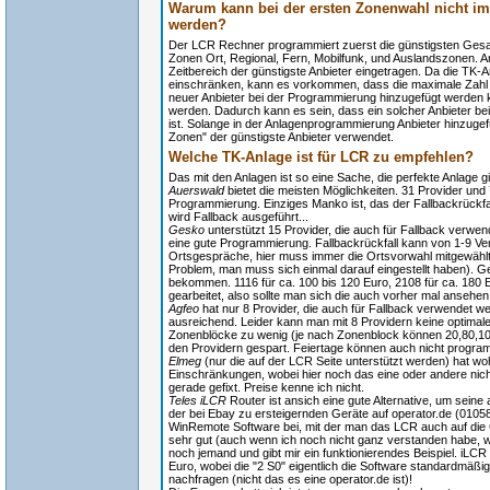
Warum kann bei der ersten Zonenwahl nicht im
werden?
Der LCR Rechner programmiert zuerst die günstigsten Ges
Zonen Ort, Regional, Fern, Mobilfunk, und Auslandszonen. A
Zeitbereich der günstigste Anbieter eingetragen. Da die TK-
einschränken, kann es vorkommen, dass die maximale Zahl 
neuer Anbieter bei der Programmierung hinzugefügt werden k
werden. Dadurch kann es sein, dass ein solcher Anbieter bei
ist. Solange in der Anlagenprogrammierung Anbieter hinzuge
Zonen" der günstigste Anbieter verwendet.
Welche TK-Anlage ist für LCR zu empfehlen?
Das mit den Anlagen ist so eine Sache, die perfekte Anlage gib
Auerswald
bietet die meisten Möglichkeiten. 31 Provider und
Programmierung. Einziges Manko ist, das der Fallbackrückfal
wird Fallback ausgeführt...
Gesko
unterstützt 15 Provider, die auch für Fallback verwe
eine gute Programmierung. Fallbackrückfall kann von 1-9 Ve
Ortsgespräche, hier muss immer die Ortsvorwahl mitgewählt 
Problem, man muss sich einmal darauf eingestellt haben). G
bekommen. 1116 für ca. 100 bis 120 Euro, 2108 für ca. 180 E
gearbeitet, also sollte man sich die auch vorher mal anseh
Agfeo
hat nur 8 Provider, die auch für Fallback verwendet we
ausreichend. Leider kann man mit 8 Providern keine optima
Zonenblöcke zu wenig (je nach Zonenblock können 20,80,10
den Providern gespart. Feiertage können auch nicht progr
Elmeg
(nur die auf der LCR Seite unterstützt werden) hat wo
Einschränkungen, wobei hier noch das eine oder andere nicht 
gerade gefixt. Preise kenne ich nicht.
Teles iLCR
Router ist ansich eine gute Alternative, um seine
der bei Ebay zu ersteigernden Geräte auf operator.de (01058) 
WinRemote Software bei, mit der man das LCR auch auf die G
sehr gut (auch wenn ich noch nicht ganz verstanden habe, wie 
noch jemand und gibt mir ein funktionierendes Beispiel. iLCR 
Euro, wobei die "2 S0" eigentlich die Software standardmäßi
nachfragen (nicht das es eine operator.de ist)!