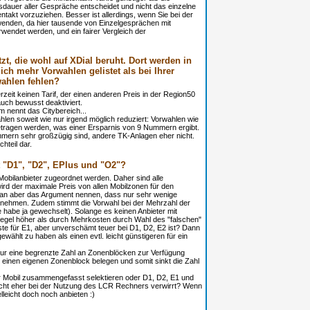
dauer aller Gespräche entscheidet und nicht das einzelne
akt vorzuziehen. Besser ist allerdings, wenn Sie bei der
enden, da hier tausende von Einzelgesprächen mit
rwendet werden, und ein fairer Vergleich der
tzt, die wohl auf XDial beruht. Dort werden in
ich mehr Vorwahlen gelistet als bei Ihrer
wahlen fehlen?
erzeit keinen Tarif, der einen anderen Preis in der Region50
uch bewusst deaktiviert.
m nennt das Citybereich...
len soweit wie nur irgend möglich reduziert: Vorwahlen wie
getragen werden, was einer Ersparnis von 9 Nummern ergibt.
ummern sehr großzügig sind, andere TK-Anlagen eher nicht.
hteil dar.
 "D1", "D2", EPlus und "O2"?
obilanbieter zugeordnet werden. Daher sind alle
ird der maximale Preis von allen Mobilzonen für den
 man aber das Argument nennen, dass nur sehr wenige
nehmen. Zudem stimmt die Vorwahl bei der Mehrzahl der
e habe ja gewechselt). Solange es keinen Anbieter mit
 Regel höher als durch Mehrkosten durch Wahl des "falschen"
gste für E1, aber unverschämt teuer bei D1, D2, E2 ist? Dann
gewählt zu haben als einen evtl. leicht günstigeren für ein
ur eine begrenzte Zahl an Zonenblöcken zur Verfügung
 einen eigenen Zonenblock belegen und somit sinkt die Zahl
er Mobil zusammengefasst selektieren oder D1, D2, E1 und
nicht eher bei der Nutzung des LCR Rechners verwirrt? Wenn
leicht doch noch anbieten :)