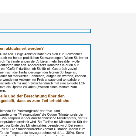
en aktualisiert werden?
zulassen. Einige Anbieter haben es sich zur Gewohnheit
r auch mit hohen preislichen Schwankungen. Wenn Sie immer
durch Tarifänderungen der Anbieter mehr bezahlen wollen,
urchführen müssen. Andererseits könnten Sie auch nur
 ein "Gefühl" darüber, ob Sie für ein Gespräch zuviel
en sich die Tarifänderungen der letzten 30 Tage an,
b oder rot markiertes Fähnchen) aufgeführt werden, können
rwende nur Anbieter mit Preisansage und aktualisiere
int lade ich mir auch zwischendurch mal eine aktuelle LCR
onats ein Update zu laden (zweiten eines Monats zum
ern.
belle und der Berechnung über den
tgestellt, dass es zum Teil erhebliche
thode für Preisvergleich" der "takt- und
 wurde unter "Preisangaben" die Option "Minutenpreis der
inutenpreis ist der durchschnittliche Minutenpreis, der für
rächen ermittelt wird. Bei Tarifen mit Minutentakt fällt der
xakt vor Ende des Minutentaktes beendet wird. Bei einem
is nicht. Die Stundenkorrektur kommt zustande, indem zum
für die Folgestunde hinzugerechnet wird (ca. 30%). Somit