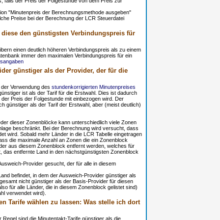
s, falls der Preis der Folgestunde von dem Preis zur
ption "Minutenpreis der Berechnungsmethode ausgeben"
elche Preise bei der Berechnung der LCR Steuerdatei
 diese den günstigsten Verbindungspreis für
bern einen deutlich höheren Verbindungspreis als zu einem
atenbank immer den maximalen Verbindungspreis für ein
isangaben
der günstiger als der Provider, der für die
i der Verwendung des
stundenkorrigierten Minutenpreises
stiger ist als der Tarif für die Erstwahl. Dies ist dadurch
 der Preis der Folgestunde mit einbezogen wird. Der
h günstiger als der Tarif der Erstwahl, aber (meist deutlich)
er dieser Zonenblöcke kann unterschiedlich viele Zonen
nlage beschränkt. Bei der Berechnung wird versucht, dass
et wird. Sobald mehr Länder in die LCR Tabelle eingetragen
ss die maximale Anzahl an Zonen die ein Zonenblock
der aus diesem Zonenblock entfernt werden, welches für
, das entfernte Land in den nächstgünstigsten Zonenblock
Ausweich-Provider gesucht, der für alle in diesem
and befindet, in dem der Ausweich-Provider günstiger als
sgesamt nicht günstiger als der Basis-Provider für diesen
so für alle Länder, die in diesem Zonenblock gelistet sind)
ahl verwendet wird).
 Tarife wählen zu lassen: Was stelle ich dort
Regel sind die Minutentakt-Tarife günstiger als die