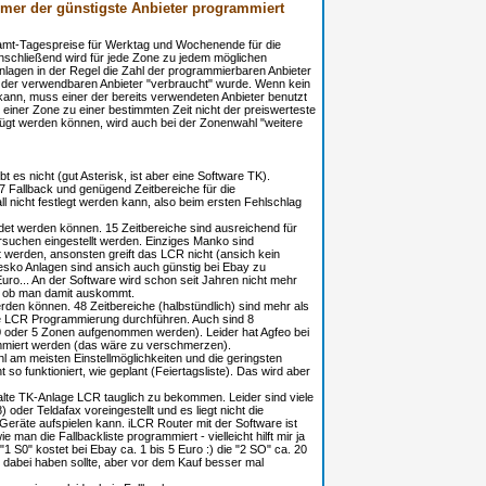
mer der günstigste Anbieter programmiert
amt-Tagespreise für Werktag und Wochenende für die
nschließend wird für jede Zone zu jedem möglichen
Anlagen in der Regel die Zahl der programmierbaren Anbieter
der verwendbaren Anbieter "verbraucht" wurde. Wenn kein
ann, muss einer der bereits verwendeten Anbieter benutzt
 einer Zone zu einer bestimmten Zeit nicht der preiswerteste
fügt werden können, wird auch bei der Zonenwahl "weitere
t es nicht (gut Asterisk, ist aber eine Software TK).
 7 Fallback und genügend Zeitbereiche für die
l nicht festlegt werden kann, also beim ersten Fehlschlag
ndet werden können. 15 Zeitbereiche sind ausreichend für
rsuchen eingestellt werden. Einziges Manko sind
werden, ansonsten greift das LCR nicht (ansich kein
esko Anlagen sind ansich auch günstig bei Ebay zu
uro... An der Software wird schon seit Jahren nicht mehr
en ob man damit auskommt.
rden können. 48 Zeitbereiche (halbstündlich) sind mehr als
le LCR Programmierung durchführen. Auch sind 8
 oder 5 Zonen aufgenommen werden). Leider hat Agfeo bei
ammiert werden (das wäre zu verschmerzen).
hl am meisten Einstellmöglichkeiten und die geringsten
so funktioniert, wie geplant (Feiertagsliste). Das wird aber
 alte TK-Anlage LCR tauglich zu bekommen. Leider sind viele
oder Teldafax voreingestellt und es liegt nicht die
eräte aufspielen kann. iLCR Router mit der Software ist
man die Fallbackliste programmiert - vielleicht hilft mir ja
"1 S0" kostet bei Ebay ca. 1 bis 5 Euro :) die "2 SO" ca. 20
g dabei haben sollte, aber vor dem Kauf besser mal