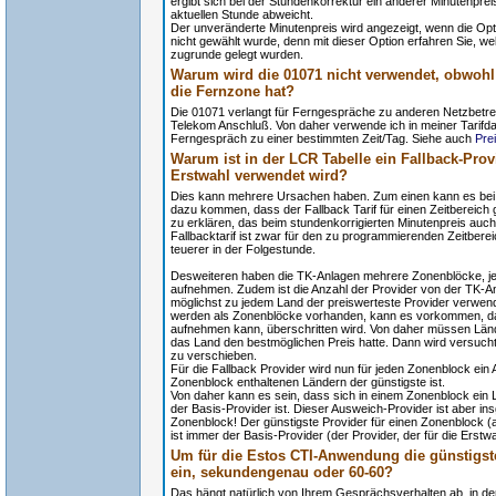
ergibt sich bei der Stundenkorrektur ein anderer Minutenprei
aktuellen Stunde abweicht.
Der unveränderte Minutenpreis wird angezeigt, wenn die O
nicht gewählt wurde, denn mit dieser Option erfahren Sie, w
zugrunde gelegt wurden.
Warum wird die 01071 nicht verwendet, obwohl
die Fernzone hat?
Die 01071 verlangt für Ferngespräche zu anderen Netzbetrei
Telekom Anschluß. Von daher verwende ich in meiner Tarifd
Ferngespräch zu einer bestimmten Zeit/Tag. Siehe auch
Pre
Warum ist in der LCR Tabelle ein Fallback-Provi
Erstwahl verwendet wird?
Dies kann mehrere Ursachen haben. Zum einen kann es be
dazu kommen, dass der Fallback Tarif für einen Zeitbereich gün
zu erklären, das beim stundenkorrigierten Minutenpreis auch
Fallbacktarif ist zwar für den zu programmierenden Zeitbereic
teuerer in der Folgestunde.
Desweiteren haben die TK-Anlagen mehrere Zonenblöcke, jed
aufnehmen. Zudem ist die Anzahl der Provider von der TK-A
möglichst zu jedem Land der preiswerteste Provider verwend
werden als Zonenblöcke vorhanden, kann es vorkommen, da
aufnehmen kann, überschritten wird. Von daher müssen Län
das Land den bestmöglichen Preis hatte. Dann wird versucht
zu verschieben.
Für die Fallback Provider wird nun für jeden Zonenblock ein 
Zonenblock enthaltenen Ländern der günstigste ist.
Von daher kann es sein, dass sich in einem Zonenblock ein L
der Basis-Provider ist. Dieser Ausweich-Provider ist aber in
Zonenblock! Der günstigste Provider für einen Zonenblock (al
ist immer der Basis-Provider (der Provider, der für die Erstw
Um für die Estos CTI-Anwendung die günstigsten
ein, sekundengenau oder 60-60?
Das hängt natürlich von Ihrem Gesprächsverhalten ab, in der 