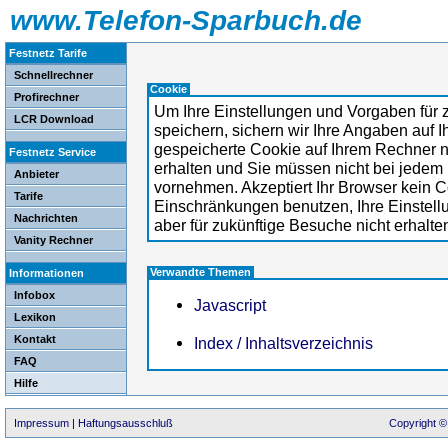
www.Telefon-Sparbuch.de
Festnetz Tarife
Schnellrechner
Cookie
Profirechner
Um Ihre Einstellungen und Vorgaben für 
LCR Download
speichern, sichern wir Ihre Angaben auf 
gespeicherte Cookie auf Ihrem Rechner n
Festnetz Service
erhalten und Sie müssen nicht bei jedem
Anbieter
vornehmen. Akzeptiert Ihr Browser kein 
Tarife
Einschränkungen benutzen, Ihre Einstellu
Nachrichten
aber für zukünftige Besuche nicht erhalte
Vanity Rechner
Verwandte Themen
Informationen
Infobox
Javascript
Lexikon
Kontakt
Index / Inhaltsverzeichnis
FAQ
Hilfe
Impressum
|
Haftungsausschluß
Copyright ©