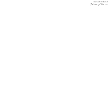
Seiteninhalt
(Seitengröße vo