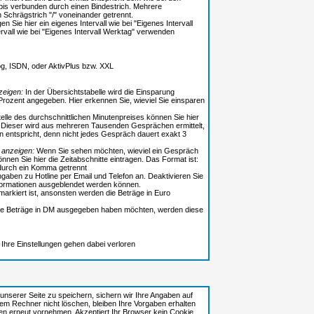
bis verbunden durch einen Bindestrich. Mehrere
 Schrägstrich "/" voneinander getrennt.
n Sie hier ein eigenes Intervall wie bei "Eigenes Intervall
ervall wie bei "Eigenes Intervall Werktag" verwenden
log, ISDN, oder AktivPlus bzw. XXL
zeigen:
In der Übersichtstabelle wird die Einsparung
Prozent angegeben. Hier erkennen Sie, wieviel Sie einsparen
elle des durchschnittlichen Minutenpreises können Sie hier
n. Dieser wird aus mehreren Tausenden Gesprächen ermittelt,
n entspricht, denn nicht jedes Gespräch dauert exakt 3
 anzeigen:
Wenn Sie sehen möchten, wieviel ein Gespräch
önnen Sie hier die Zeitabschnitte eintragen. Das Format ist:
durch ein Komma getrennt
gaben zu Hotline per Email und Telefon an. Deaktivieren Sie
Informationen ausgeblendet werden können.
markiert ist, ansonsten werden die Beträge in Euro
r die Beträge in DM ausgegeben haben möchten, werden diese
e Ihre Einstellungen gehen dabei verloren
unserer Seite zu speichern, sichern wir Ihre Angaben auf
em Rechner nicht löschen, bleiben Ihre Vorgaben erhalten
en erneut vornehmen. Akzeptiert Ihr Browser kein Cookie,