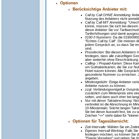
Optionen
Berücksichtige Anbieter mit:
Call by Call OHNE Anmeldung:
Anbie
Nutzung des Anbieters nicht anmelde
Call by Call MIT Anmeldung:
"Unecht
könne, müssen Sie sich bei diesem 
dieser Anbieter Sie vor Tarifwechse
Tariferhöhungen sind damit ausges
0190 0 Nummern:
Da die 0190/0900 
"Echtes Call by Call". Die meisten d
jedem Gespräch an, so dass Sie im
sind.
Preselection:
Bei diesen Anbietern 
festlegen, dass alle zukünftigen Ges
aber weiterhin ohne Einschränkung 
Calling- / Prepaid-Karten:
Diese Kart
um Guthabenkarten, die Sie zur Nut
Hotel nutzen können. Alle Gespräche
gesonderte Nummer zu erreichen. J
angeben.
Mindestgebühr:
Einige Anbieter ver
Anbieter nutzen zu können.
zzgl. Verbindungsentgelt je Gesprä
zusätzlich zum Mintenpreis eine ei
selten, und dann auch eher bei la
Nur mit dieser Taktabrechnung:
Nich
verbreitet ist die Abrechnung im Mi
10-Minutentakt. Solche langen Takt
Sie bei dieser Auswahl fest, bis zu
Zeichen "<=" steht dabei für "kleiner
Optionen für Tagesübersicht:
Zeit-Intervalle:
Wählen Sie ein Zeitin
Eigenes Intervall Werktag:
Falls Sie
festlegen möchten, so können Sie die
"Eigene Vorgaben" und geben Sie Ihr