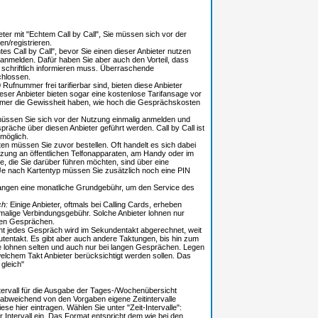
ter mit "Echtem Call by Call", Sie müssen sich vor der
n/registrieren.
es Call by Call", bevor Sie einen dieser Anbieter nutzen
anmelden. Dafür haben Sie aber auch den Vorteil, dass
l schriftlich informieren muss. Überraschende
chlossen.
Rufnummer frei tarifierbar sind, bieten diese Anbieter
ieser Anbieter bieten sogar eine kostenlose Tarifansage vor
mer die Gewissheit haben, wie hoch die Gesprächskosten
müssen Sie sich vor der Nutzung einmalig anmelden und
präche über diesen Anbieter geführt werden. Call by Call ist
möglich.
en müssen Sie zuvor bestellen. Oft handelt es sich dabei
zung an öffentlichen Telfonapparaten, am Handy oder im
, die Sie darüber führen möchten, sind über eine
e nach Kartentyp müssen Sie zusätzlich noch eine PIN
langen eine monatliche Grundgebühr, um den Service des
ch:
Einige Anbieter, oftmals bei Calling Cards, erheben
nmalige Verbindungsgebühr. Solche Anbieter lohnen nur
ngen Gesprächen.
t jedes Gespräch wird im Sekundentakt abgerechnet, weit
nutentakt. Es gibt aber auch andere Taktungen, bis hin zum
e lohnen selten und auch nur bei langen Gesprächen. Legen
 welchem Takt Anbieter berücksichtigt werden sollen. Das
 gleich"
tervall für die Ausgabe der Tages-/Wochenübersicht
 abweichend von den Vorgaben eigene Zeitintervalle
se hier eintragen. Wählen Sie unter "Zeit-Intervalle":
 Intervall ein. Das Format entspricht dem wie bei den