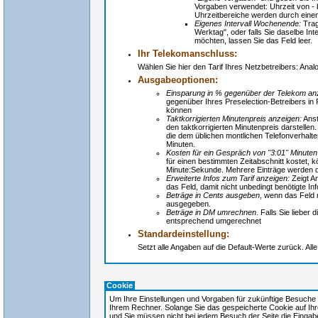
Vorgaben verwendet: Uhrzeit von - 
Uhrzeitbereiche werden durch einen
Eigenes Intervall Wochenende:
Trage
Werktag", oder falls Sie daselbe Int
möchten, lassen Sie das Feld leer.
Ihr Telekomanschluss:
Wählen Sie hier den Tarif Ihres Netzbetreibers: Ana
Ausgabeoptionen:
Einsparung in % gegenüber der Telekom an
gegenüber Ihres Preselection-Betreibers in 
können
Taktkorrigierten Minutenpreis anzeigen:
Anst
den taktkorrigierten Minutenpreis darstelle
die dem üblichen montlichen Telefonverhalte
Minuten.
Kosten für ein Gespräch von "3:01" Minuten
für einen bestimmten Zeitabschnitt kostet, k
Minute:Sekunde. Mehrere Einträge werden 
Erweiterte Infos zum Tarif anzeigen:
Zeigt An
das Feld, damit nicht unbedingt benötigte 
Beträge in Cents ausgeben
, wenn das Feld 
ausgegeben.
Beträge in DM umrechnen
. Falls Sie liebe
entsprechend umgerechnet
Standardeinstellung:
Setzt alle Angaben auf die Default-Werte zurück. All
Cookie
Um Ihre Einstellungen und Vorgaben für zukünftige Besuche 
Ihrem Rechner. Solange Sie das gespeicherte Cookie auf Ihr
und Sie müssen nicht bei jedem Besuch der Seite die Eingab