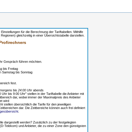
 Einstellungen für die Berechnung der Tariftabellen. Mithilfe
egionen) gleichzeitig in einer Übersichtstabelle darstellen.
Profirechners
 Ihr Gespräch führen möchten.
 bis Freitag
 Samstag bis Sonntag
ereich fest.
morgens bis
24:00 Uhr
abends
Uhr bis 9:00 Uhr" stellen in der Tariftabelle die Anbieter mit
itbereich dar, wobei immer der Maximalpreis des Anbieter
et wird
ht
stellen übersichtlich die Tarife für den jeweiligen
tbereichen dar. Die Zeitbereiche können auch frei definiert
agesübersicht
.
elle dargestellt werden? Zusätzlich zu der festgelegten
 (D-Telekom) und Anbieter, die zu einer Zone den günstigsten