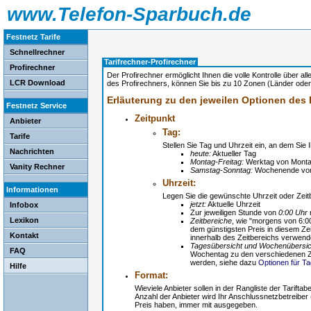
www.Telefon-Sparbuch.de
Festnetz Tarife
Schnellrechner
Tarifrechner-Profirechner
Profirechner
Der Profirechner ermöglicht Ihnen die volle Kontrolle über alle
LCR Download
des Profirechners, können Sie bis zu 10 Zonen (Länder oder R
Erläuterung zu den jeweilen Optionen des 
Festnetz Service
Zeitpunkt
Anbieter
Tag:
Tarife
Stellen Sie Tag und Uhrzeit ein, an dem Sie
Nachrichten
heute:
Aktueller Tag
Montag-Freitag:
Werktag von Montag
Vanity Rechner
Samstag-Sonntag:
Wochenende von
Uhrzeit:
Informationen
Legen Sie die gewünschte Uhrzeit oder Zeitb
jetzt:
Aktuelle Uhrzeit
Infobox
Zur jeweiligen Stunde von
0:00 Uhr
Lexikon
Zeitbereiche
, wie "morgens von 6:00 
dem günstigsten Preis in diesem Ze
Kontakt
innerhalb des Zeitbereichs verwend
Tagesübersicht und Wochenübersic
FAQ
Wochentag zu den verschiedenen Zei
werden, siehe dazu
Optionen für T
Hilfe
Format:
Wieviele Anbieter sollen in der Rangliste der Tariftab
Anzahl der Anbieter wird Ihr Anschlussnetzbetreiber
Preis haben, immer mit ausgegeben.