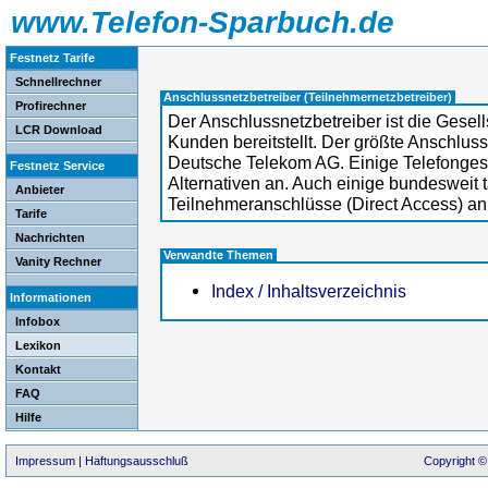
www.Telefon-Sparbuch.de
Festnetz Tarife
Schnellrechner
Anschlussnetzbetreiber (Teilnehmernetzbetreiber)
Profirechner
Der Anschlussnetzbetreiber ist die Gesel
LCR Download
Kunden bereitstellt. Der größte Anschluss
Deutsche Telekom AG. Einige Telefongese
Festnetz Service
Alternativen an. Auch einige bundesweit t
Anbieter
Teilnehmeranschlüsse (Direct Access) an
Tarife
Nachrichten
Verwandte Themen
Vanity Rechner
Index / Inhaltsverzeichnis
Informationen
Infobox
Lexikon
Kontakt
FAQ
Hilfe
Impressum
|
Haftungsausschluß
Copyright ©