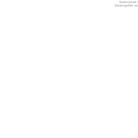
Seiteninhalt
(Seitengröße vo