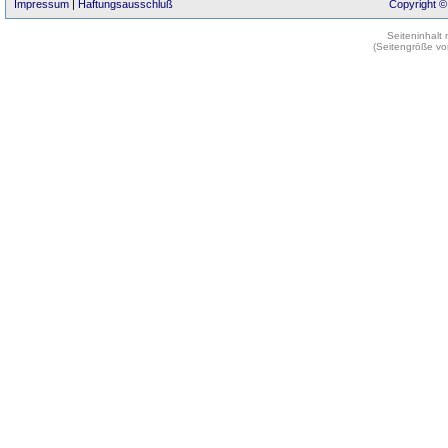
Impressum
|
Haftungsausschluß
Copyright ©
Seiteninhalt
(Seitengröße vo