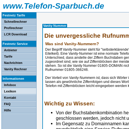
www.Telefon-Sparbuch.de
Festnetz Tarife
Schnellrechner
Vanity Nummer
Profirechner
Die unvergessliche Rufnum
LCR Download
Was sind Vanity-Nummern?
Festnetz Service
Der Begriff Vanity-Nummer steht für "selbsterklärende
Anbieter
Eitelkeit). Eine Vanity-Nummer ist eine normale Tel
Tarife
Unterschied, dass anstelle der Ziffern Buchstaben
zugeordnet sind, wie sie auf Ziffernblöcken der meis
Nachrichten
stehen. So ist die Vanity Nummer 01805-DOMAIN nich
Vanity Rechner
Rufnummer 01805-366246.
Der Vorteil von Vanity-Nummern ist, dass sich Wörter
Informationen
lassen als gewöhnliche Ziffernfolgen und dieses Wo
Infobox
Telefon mit Ziffernblöcken leicht eingegeben werden 
Lexikon
Kontakt
Wichtig zu Wissen:
FAQ
Hilfe
Von der Buchstabenkombination her
geschlossen werden, jedoch nicht 
Im Gegensatz zu Domainnamen kan