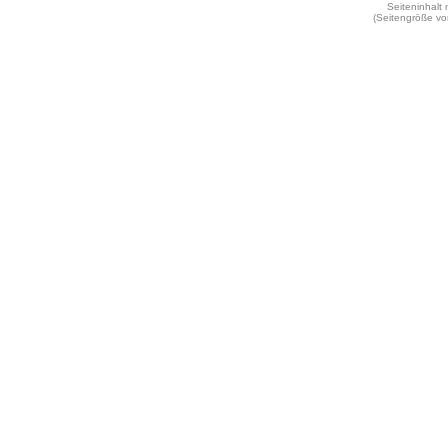
Seiteninhalt
(Seitengröße vo