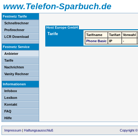
www.Telefon-Sparbuch.de
Festnetz Tarife
Schnellrechner
Host Europe GmbH
Profirechner
Tarife
Tarifname
Tarifart
Vorwahl
LCR Download
Phone Basic
IP
-
Festnetz Service
Anbieter
Tarife
Nachrichten
Vanity Rechner
Informationen
Infobox
Lexikon
Kontakt
FAQ
Hilfe
Impressum
|
Haftungsausschluß
Copyright ©