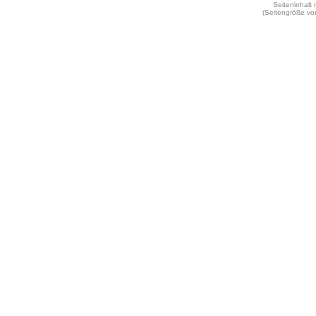
Seiteninhalt
(Seitengröße vo