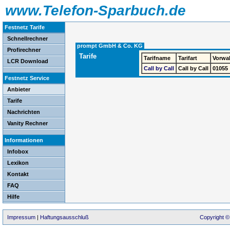
www.Telefon-Sparbuch.de
Festnetz Tarife
Schnellrechner
prompt GmbH & Co. KG
Profirechner
Tarife
Tarifname
Tarifart
Vorwa
LCR Download
Call by Call
Call by Call
01055
Festnetz Service
Anbieter
Tarife
Nachrichten
Vanity Rechner
Informationen
Infobox
Lexikon
Kontakt
FAQ
Hilfe
Impressum
|
Haftungsausschluß
Copyright ©