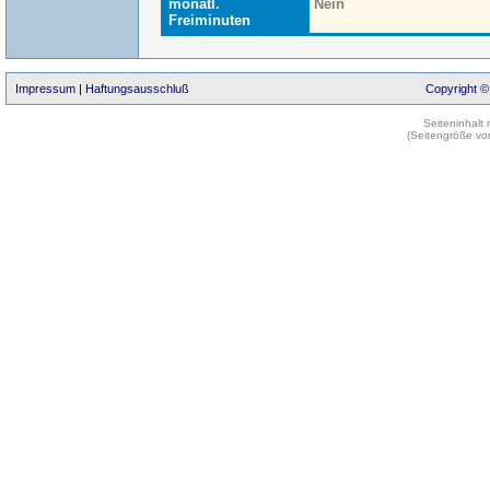
monatl.
Nein
Freiminuten
Impressum
|
Haftungsausschluß
Copyright ©
Seiteninhalt
(Seitengröße vo