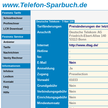
www.Telefon-Sparbuch.de
Festnetz Tarife
Schnellrechner
Deutsche Telekom - T-Net 100
Profirechner
Tarifänderungen
Preisänderungen der letz
LCR Download
Anschrift
Deutsche Telekom AG
Friedrich-Ebert-Allee 140
Festnetz Service
53113 Bonn
Anbieter
Internet
http://www.dtag.de/
Tarife
Hotline
-
Nachrichten
fax
-
Vanity Rechner
E-Mail
Nein
Informationen
Anmeldung
Ja
Infobox
Zugang
Preselection
Lexikon
Vorwahl
01033
Kontakt
Grundgebühr
Nein
FAQ
Verbindungsgebühr
Nein
Hilfe
Einrichtungsgebühr
Nein
Mindestumsatz
Nein