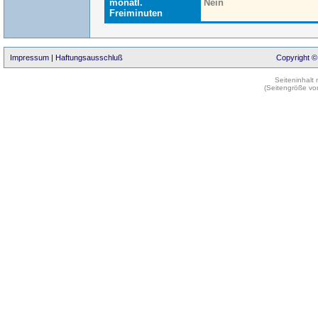
monatl.
Nein
Freiminuten
Impressum
|
Haftungsausschluß
Copyright ©
Seiteninhalt
(Seitengröße vo