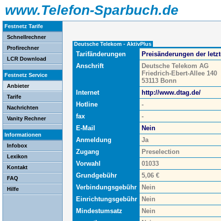
www.Telefon-Sparbuch.de
Festnetz Tarife
Schnellrechner
Deutsche Telekom - AktivPlus
Profirechner
Tarifänderungen
Preisänderungen der letz
LCR Download
Anschrift
Deutsche Telekom AG
Friedrich-Ebert-Allee 140
Festnetz Service
53113 Bonn
Anbieter
Internet
http://www.dtag.de/
Tarife
Hotline
-
Nachrichten
fax
-
Vanity Rechner
E-Mail
Nein
Informationen
Anmeldung
Ja
Infobox
Zugang
Preselection
Lexikon
Vorwahl
01033
Kontakt
Grundgebühr
5,06 €
FAQ
Verbindungsgebühr
Nein
Hilfe
Einrichtungsgebühr
Nein
Mindestumsatz
Nein