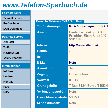
www.Telefon-Sparbuch.de
Festnetz Tarife
Schnellrechner
Deutsche Telekom - Call & Surf Basic
Profirechner
Tarifänderungen
Preisänderungen der letz
LCR Download
Anschrift
Deutsche Telekom AG
Friedrich-Ebert-Allee 140
Festnetz Service
53113 Bonn
Anbieter
Internet
http://www.dtag.de/
Tarife
Hotline
-
Nachrichten
fax
-
Vanity Rechner
E-Mail
Nein
Informationen
Anmeldung
Ja
Infobox
Zugang
Preselection
Lexikon
Vorwahl
01033
Kontakt
Grundgebühr
T-Net: 34,94 Euro / T-ISDN
FAQ
Verbindungsgebühr
Nein
Hilfe
Einrichtungsgebühr
59,95 €
Mindestumsatz
Nein