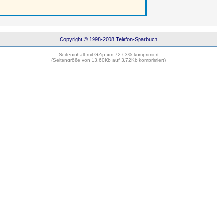
Copyright © 1998-2008 Telefon-Sparbuch
Seiteninhalt mit GZip um 72.63% komprimiert
(Seitengröße von 13.60Kb auf 3.72Kb komprimiert)