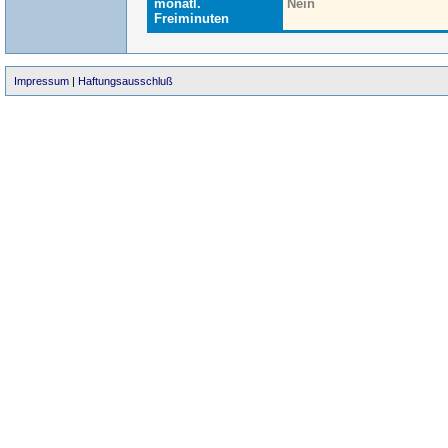
monatl.
Nein
Freiminuten
Impressum
|
Haftungsausschluß