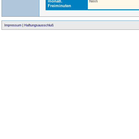
monatl.
Nein
Freiminuten
Impressum
|
Haftungsausschluß