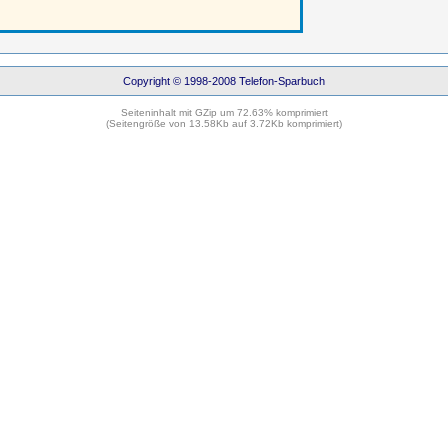
Copyright © 1998-2008 Telefon-Sparbuch
Seiteninhalt mit GZip um 72.63% komprimiert
(Seitengröße von 13.58Kb auf 3.72Kb komprimiert)