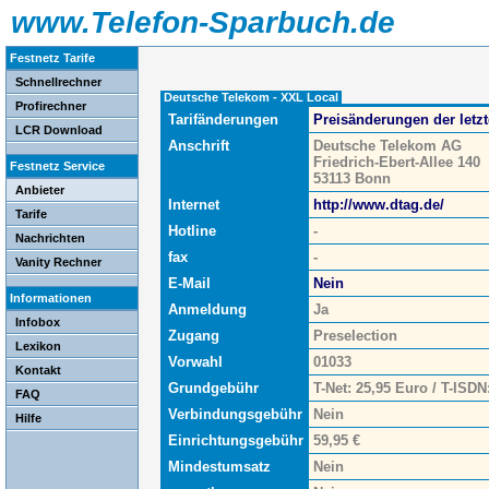
www.Telefon-Sparbuch.de
Festnetz Tarife
Schnellrechner
Deutsche Telekom - XXL Local
Profirechner
Tarifänderungen
Preisänderungen der letz
LCR Download
Anschrift
Deutsche Telekom AG
Friedrich-Ebert-Allee 140
Festnetz Service
53113 Bonn
Anbieter
Internet
http://www.dtag.de/
Tarife
Hotline
-
Nachrichten
fax
-
Vanity Rechner
E-Mail
Nein
Informationen
Anmeldung
Ja
Infobox
Zugang
Preselection
Lexikon
Vorwahl
01033
Kontakt
Grundgebühr
T-Net: 25,95 Euro / T-ISDN
FAQ
Verbindungsgebühr
Nein
Hilfe
Einrichtungsgebühr
59,95 €
Mindestumsatz
Nein