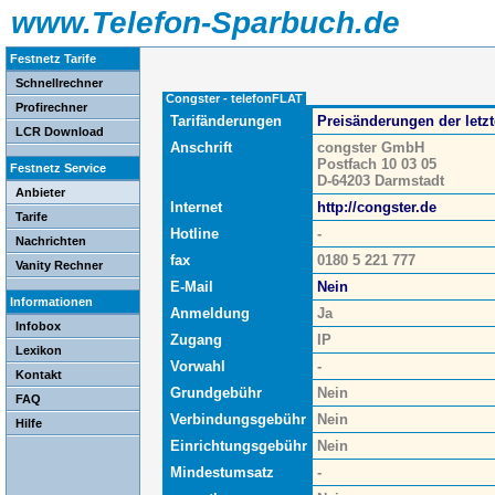
www.Telefon-Sparbuch.de
Festnetz Tarife
Schnellrechner
Congster - telefonFLAT
Profirechner
Tarifänderungen
Preisänderungen der letz
LCR Download
Anschrift
congster GmbH
Postfach 10 03 05
Festnetz Service
D-64203 Darmstadt
Anbieter
Internet
http://congster.de
Tarife
Hotline
-
Nachrichten
fax
0180 5 221 777
Vanity Rechner
E-Mail
Nein
Informationen
Anmeldung
Ja
Infobox
Zugang
IP
Lexikon
Vorwahl
-
Kontakt
Grundgebühr
Nein
FAQ
Verbindungsgebühr
Nein
Hilfe
Einrichtungsgebühr
Nein
Mindestumsatz
-