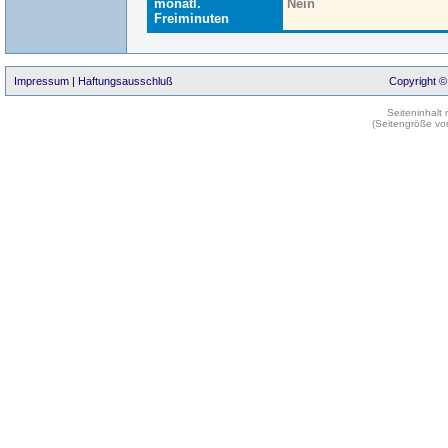
monatl.
Nein
Freiminuten
Impressum
|
Haftungsausschluß
Copyright ©
Seiteninhalt
(Seitengröße vo