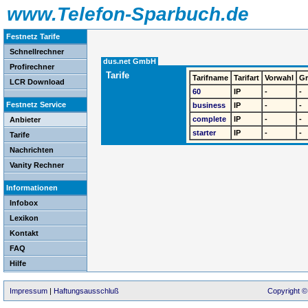
www.Telefon-Sparbuch.de
Festnetz Tarife
Schnellrechner
dus.net GmbH
Profirechner
Tarife
Tarifname
Tarifart
Vorwahl
G
LCR Download
60
IP
-
-
Festnetz Service
business
IP
-
-
complete
IP
-
-
Anbieter
starter
IP
-
-
Tarife
Nachrichten
Vanity Rechner
Informationen
Infobox
Lexikon
Kontakt
FAQ
Hilfe
Impressum
|
Haftungsausschluß
Copyright ©