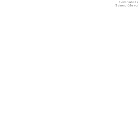
Seiteninhalt
(Seitengröße vo