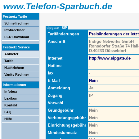
www.Telefon-Sparbuch.de
Festnetz Tarife
Schnellrechner
sipgate - SIP
Profirechner
Tarifänderungen
Preisänderungen der letz
LCR Download
Anschrift
Indigo Networks GmbH
Ronsdorfer Straße 74 Hall
Festnetz Service
D-40233 Düsseldorf
Anbieter
Internet
http://www.sipgate.de
Tarife
Hotline
-
Nachrichten
fax
-
Vanity Rechner
E-Mail
Nein
Informationen
Anmeldung
Ja
Infobox
Zugang
IP
Lexikon
Vorwahl
-
Kontakt
Grundgebühr
Nein
FAQ
Verbindungsgebühr
Nein
Hilfe
Einrichtungsgebühr
Nein
Mindestumsatz
Nein