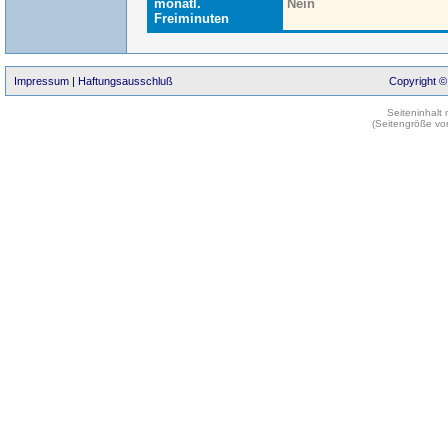
monatl.
Nein
Freiminuten
Impressum
|
Haftungsausschluß
Copyright ©
Seiteninhalt
(Seitengröße vo