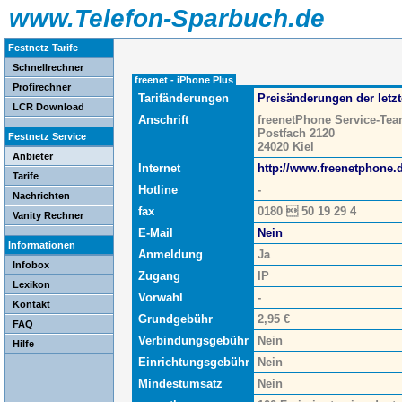
www.Telefon-Sparbuch.de
Festnetz Tarife
Schnellrechner
freenet - iPhone Plus
Profirechner
Tarifänderungen
Preisänderungen der letz
LCR Download
Anschrift
freenetPhone Service-Te
Postfach 2120
Festnetz Service
24020 Kiel
Anbieter
Internet
http://www.freenetphone.
Tarife
Hotline
-
Nachrichten
fax
0180  50 19 29 4
Vanity Rechner
E-Mail
Nein
Informationen
Anmeldung
Ja
Infobox
Zugang
IP
Lexikon
Vorwahl
-
Kontakt
Grundgebühr
2,95 €
FAQ
Verbindungsgebühr
Nein
Hilfe
Einrichtungsgebühr
Nein
Mindestumsatz
Nein