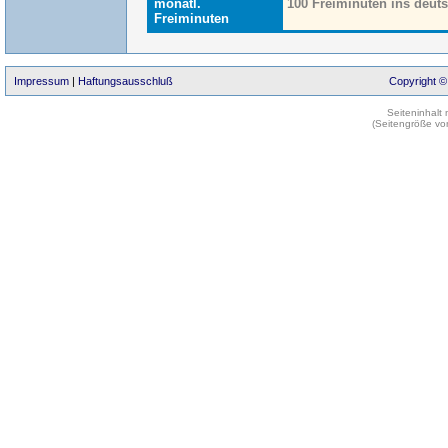
monatl.
100 Freiminuten ins deut
Freiminuten
Impressum
|
Haftungsausschluß
Copyright ©
Seiteninhalt
(Seitengröße vo