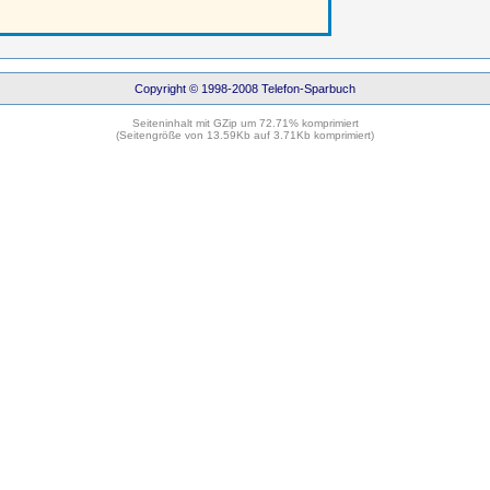
Copyright © 1998-2008 Telefon-Sparbuch
Seiteninhalt mit GZip um 72.71% komprimiert
(Seitengröße von 13.59Kb auf 3.71Kb komprimiert)