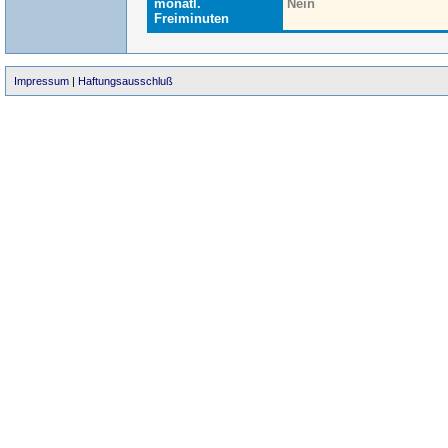
monatl.
Nein
Freiminuten
Impressum
|
Haftungsausschluß