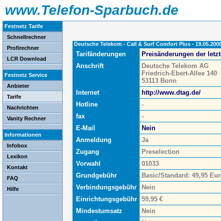
www.Telefon-Sparbuch.de
Festnetz Tarife
Schnellrechner
Deutsche Telekom - Call & Surf Comfort Plus - 19.05.200
Profirechner
Tarifänderungen
Preisänderungen der letz
LCR Download
Anschrift
Deutsche Telekom AG
Friedrich-Ebert-Allee 140
Festnetz Service
53113 Bonn
Anbieter
Internet
http://www.dtag.de/
Tarife
Hotline
-
Nachrichten
fax
-
Vanity Rechner
E-Mail
Nein
Informationen
Anmeldung
Ja
Infobox
Zugang
Preselection
Lexikon
Vorwahl
01033
Kontakt
Grundgebühr
Basic/Standard: 49,95 Eur
FAQ
Verbindungsgebühr
Nein
Hilfe
Einrichtungsgebühr
59,95 €
Mindestumsatz
Nein