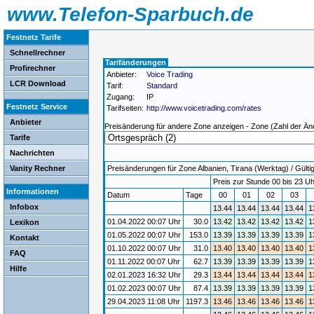
www.Telefon-Sparbuch.de
Festnetz Tarife
Schnellrechner
Tarifänderungen
Profirechner
Anbieter:
Voice Trading
LCR Download
Tarif:
Standard
Zugang:
IP
Festnetz Service
Tarifseiten:
http://www.voicetrading.com/rates
Anbieter
Preisänderung für andere Zone anzeigen - Zone (Zahl der Än
Tarife
Nachrichten
Vanity Rechner
Preisänderungen für Zone Albanien, Tirana (Werktag) / Gültig
Preis zur Stunde 00 bis 23 Uh
Informationen
Datum
Tage
00
01
02
03
Infobox
13.44
13.44
13.44
13.44
1
01.04.2022 00:07 Uhr
30.0
13.42
13.42
13.42
13.42
1
Lexikon
01.05.2022 00:07 Uhr
153.0
13.39
13.39
13.39
13.39
1
Kontakt
01.10.2022 00:07 Uhr
31.0
13.40
13.40
13.40
13.40
1
FAQ
01.11.2022 00:07 Uhr
62.7
13.39
13.39
13.39
13.39
1
Hilfe
02.01.2023 16:32 Uhr
29.3
13.44
13.44
13.44
13.44
1
01.02.2023 00:07 Uhr
87.4
13.39
13.39
13.39
13.39
1
29.04.2023 11:08 Uhr
1197.3
13.46
13.46
13.46
13.46
1