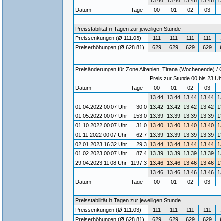
13.46
13.46
13.46
13.46
1
Datum
Tage
00
01
02
03
Preisstabilität in Tagen zur jeweiligen Stunde
Preissenkungen (Ø 111.03)
111
111
111
111
Preiserhöhungen (Ø 628.81)
629
629
629
629
Preisänderungen für Zone Albanien, Tirana (Wochenende) / Gü
Preis zur Stunde 00 bis 23 Uh
Datum
Tage
00
01
02
03
13.44
13.44
13.44
13.44
1
01.04.2022 00:07 Uhr
30.0
13.42
13.42
13.42
13.42
1
01.05.2022 00:07 Uhr
153.0
13.39
13.39
13.39
13.39
1
01.10.2022 00:07 Uhr
31.0
13.40
13.40
13.40
13.40
1
01.11.2022 00:07 Uhr
62.7
13.39
13.39
13.39
13.39
1
02.01.2023 16:32 Uhr
29.3
13.44
13.44
13.44
13.44
1
01.02.2023 00:07 Uhr
87.4
13.39
13.39
13.39
13.39
1
29.04.2023 11:08 Uhr
1197.3
13.46
13.46
13.46
13.46
1
13.46
13.46
13.46
13.46
1
Datum
Tage
00
01
02
03
Preisstabilität in Tagen zur jeweiligen Stunde
Preissenkungen (Ø 111.03)
111
111
111
111
Preiserhöhungen (Ø 628.81)
629
629
629
629