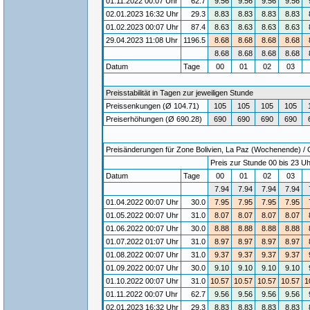
01.11.2022 00:07 Uhr
62.7
9.56
9.56
9.56
9.56
02.01.2023 16:32 Uhr
29.3
8.83
8.83
8.83
8.83
01.02.2023 00:07 Uhr
87.4
8.63
8.63
8.63
8.63
29.04.2023 11:08 Uhr
1196.5
8.68
8.68
8.68
8.68
8.68
8.68
8.68
8.68
Datum
Tage
00
01
02
03
Preisstabilität in Tagen zur jeweiligen Stunde
Preissenkungen (Ø 104.71)
105
105
105
105
Preiserhöhungen (Ø 690.28)
690
690
690
690
Preisänderungen für Zone Bolivien, La Paz (Wochenende) / Gü
Preis zur Stunde 00 bis 23 Uh
Datum
Tage
00
01
02
03
7.94
7.94
7.94
7.94
01.04.2022 00:07 Uhr
30.0
7.95
7.95
7.95
7.95
01.05.2022 00:07 Uhr
31.0
8.07
8.07
8.07
8.07
01.06.2022 00:07 Uhr
30.0
8.88
8.88
8.88
8.88
01.07.2022 01:07 Uhr
31.0
8.97
8.97
8.97
8.97
01.08.2022 00:07 Uhr
31.0
9.37
9.37
9.37
9.37
01.09.2022 00:07 Uhr
30.0
9.10
9.10
9.10
9.10
01.10.2022 00:07 Uhr
31.0
10.57
10.57
10.57
10.57
1
01.11.2022 00:07 Uhr
62.7
9.56
9.56
9.56
9.56
02.01.2023 16:32 Uhr
29.3
8.83
8.83
8.83
8.83