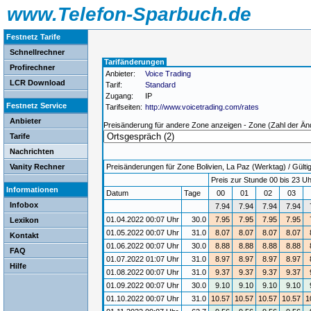
www.Telefon-Sparbuch.de
Festnetz Tarife
Schnellrechner
Tarifänderungen
Profirechner
Anbieter:
Voice Trading
LCR Download
Tarif:
Standard
Zugang:
IP
Festnetz Service
Tarifseiten:
http://www.voicetrading.com/rates
Anbieter
Preisänderung für andere Zone anzeigen - Zone (Zahl der Än
Tarife
Nachrichten
Vanity Rechner
Preisänderungen für Zone Bolivien, La Paz (Werktag) / Gültig
Preis zur Stunde 00 bis 23 Uh
Informationen
Datum
Tage
00
01
02
03
Infobox
7.94
7.94
7.94
7.94
01.04.2022 00:07 Uhr
30.0
7.95
7.95
7.95
7.95
Lexikon
01.05.2022 00:07 Uhr
31.0
8.07
8.07
8.07
8.07
Kontakt
01.06.2022 00:07 Uhr
30.0
8.88
8.88
8.88
8.88
FAQ
01.07.2022 01:07 Uhr
31.0
8.97
8.97
8.97
8.97
Hilfe
01.08.2022 00:07 Uhr
31.0
9.37
9.37
9.37
9.37
01.09.2022 00:07 Uhr
30.0
9.10
9.10
9.10
9.10
01.10.2022 00:07 Uhr
31.0
10.57
10.57
10.57
10.57
1