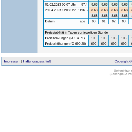
01.02.2023 00:07 Uhr
87.4
8.63
8.63
8.63
8.63
29.04.2023 11:08 Uhr
1196.5
8.68
8.68
8.68
8.68
8.68
8.68
8.68
8.68
Datum
Tage
00
01
02
03
Preisstabilität in Tagen zur jeweiligen Stunde
Preissenkungen (Ø 104.71)
105
105
105
105
Preiserhöhungen (Ø 690.28)
690
690
690
690
Impressum
|
Haftungsausschluß
Copyright ©
Seiteninhalt
(Seitengröße vo