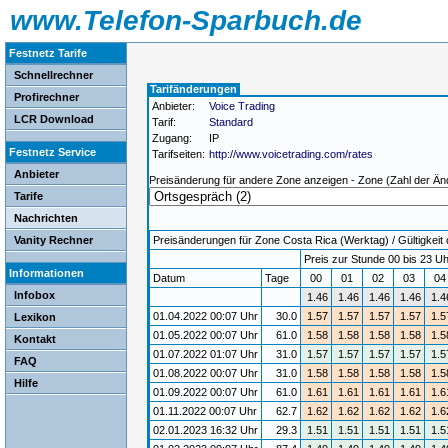
www.Telefon-Sparbuch.de
Festnetz Tarife
Schnellrechner
Tarifänderungen
Profirechner
Anbieter:
Voice Trading
LCR Download
Tarif:
Standard
Zugang:
IP
Festnetz Service
Tarifseiten:
http://www.voicetrading.com/rates
Anbieter
Preisänderung für andere Zone anzeigen - Zone (Zahl der Än
Tarife
Nachrichten
Vanity Rechner
Preisänderungen für Zone Costa Rica (Werktag) / Gültigkeit 
Preis zur Stunde 00 bis 23 Uh
Informationen
Datum
Tage
00
01
02
03
0
Infobox
1.46
1.46
1.46
1.46
1.4
01.04.2022 00:07 Uhr
30.0
1.57
1.57
1.57
1.57
1.5
Lexikon
01.05.2022 00:07 Uhr
61.0
1.58
1.58
1.58
1.58
1.5
Kontakt
01.07.2022 01:07 Uhr
31.0
1.57
1.57
1.57
1.57
1.5
FAQ
01.08.2022 00:07 Uhr
31.0
1.58
1.58
1.58
1.58
1.5
Hilfe
01.09.2022 00:07 Uhr
61.0
1.61
1.61
1.61
1.61
1.6
01.11.2022 00:07 Uhr
62.7
1.62
1.62
1.62
1.62
1.6
02.01.2023 16:32 Uhr
29.3
1.51
1.51
1.51
1.51
1.5