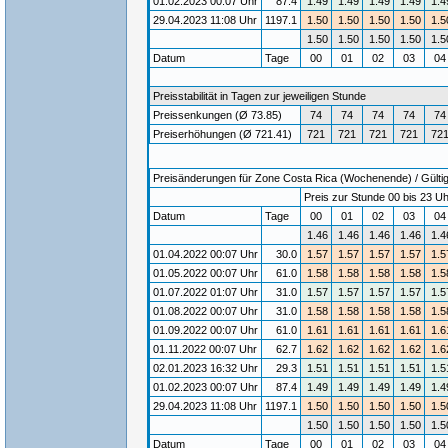
01.02.2023 00:07 Uhr
87.4
1.49
1.49
1.49
1.49
1.4
29.04.2023 11:08 Uhr
1197.1
1.50
1.50
1.50
1.50
1.5
1.50
1.50
1.50
1.50
1.5
Datum
Tage
00
01
02
03
0
Preisstabilität in Tagen zur jeweiligen Stunde
Preissenkungen (Ø 73.85)
74
74
74
74
74
Preiserhöhungen (Ø 721.41)
721
721
721
721
72
Preisänderungen für Zone Costa Rica (Wochenende) / Gültigk
Preis zur Stunde 00 bis 23 Uh
Datum
Tage
00
01
02
03
0
1.46
1.46
1.46
1.46
1.4
01.04.2022 00:07 Uhr
30.0
1.57
1.57
1.57
1.57
1.5
01.05.2022 00:07 Uhr
61.0
1.58
1.58
1.58
1.58
1.5
01.07.2022 01:07 Uhr
31.0
1.57
1.57
1.57
1.57
1.5
01.08.2022 00:07 Uhr
31.0
1.58
1.58
1.58
1.58
1.5
01.09.2022 00:07 Uhr
61.0
1.61
1.61
1.61
1.61
1.6
01.11.2022 00:07 Uhr
62.7
1.62
1.62
1.62
1.62
1.6
02.01.2023 16:32 Uhr
29.3
1.51
1.51
1.51
1.51
1.5
01.02.2023 00:07 Uhr
87.4
1.49
1.49
1.49
1.49
1.4
29.04.2023 11:08 Uhr
1197.1
1.50
1.50
1.50
1.50
1.5
1.50
1.50
1.50
1.50
1.5
Datum
Tage
00
01
02
03
0