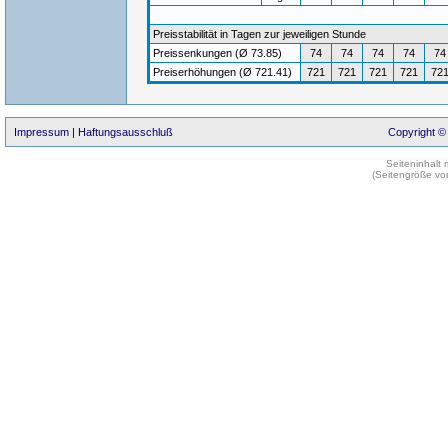
Preisstabilität in Tagen zur jeweiligen Stunde
Preissenkungen (Ø 73.85)
74
74
74
74
74
Preiserhöhungen (Ø 721.41)
721
721
721
721
72
Impressum
|
Haftungsausschluß
Copyright ©
Seiteninhalt
(Seitengröße vo