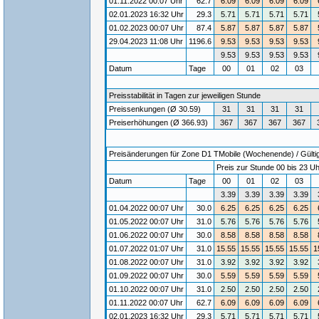
01.11.2022 00:07 Uhr
62.7
6.09
6.09
6.09
6.09
02.01.2023 16:32 Uhr
29.3
5.71
5.71
5.71
5.71
01.02.2023 00:07 Uhr
87.4
5.87
5.87
5.87
5.87
29.04.2023 11:08 Uhr
1196.6
9.53
9.53
9.53
9.53
9.53
9.53
9.53
9.53
Datum
Tage
00
01
02
03
Preisstabilität in Tagen zur jeweiligen Stunde
Preissenkungen (Ø 30.59)
31
31
31
31
Preiserhöhungen (Ø 366.93)
367
367
367
367
Preisänderungen für Zone D1 TMobile (Wochenende) / Gültigk
Preis zur Stunde 00 bis 23 Uh
Datum
Tage
00
01
02
03
3.39
3.39
3.39
3.39
01.04.2022 00:07 Uhr
30.0
6.25
6.25
6.25
6.25
01.05.2022 00:07 Uhr
31.0
5.76
5.76
5.76
5.76
01.06.2022 00:07 Uhr
30.0
8.58
8.58
8.58
8.58
01.07.2022 01:07 Uhr
31.0
15.55
15.55
15.55
15.55
1
01.08.2022 00:07 Uhr
31.0
3.92
3.92
3.92
3.92
01.09.2022 00:07 Uhr
30.0
5.59
5.59
5.59
5.59
01.10.2022 00:07 Uhr
31.0
2.50
2.50
2.50
2.50
01.11.2022 00:07 Uhr
62.7
6.09
6.09
6.09
6.09
02.01.2023 16:32 Uhr
29.3
5.71
5.71
5.71
5.71