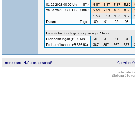
01.02.2023 00:07 Uhr
87.4
5.87
5.87
5.87
5.87
29.04.2023 11:08 Uhr
1196.6
9.53
9.53
9.53
9.53
9.53
9.53
9.53
9.53
Datum
Tage
00
01
02
03
Preisstabilität in Tagen zur jeweiligen Stunde
Preissenkungen (Ø 30.59)
31
31
31
31
Preiserhöhungen (Ø 366.93)
367
367
367
367
Impressum
|
Haftungsausschluß
Copyright ©
Seiteninhalt
(Seitengröße vo