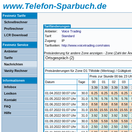
www.Telefon-Sparbuch.de
Festnetz Tarife
Schnellrechner
Tarifänderungen
Profirechner
Anbieter:
Voice Trading
LCR Download
Tarif:
Standard
Zugang:
IP
Festnetz Service
Tarifseiten:
http://www.voicetrading.com/rates
Anbieter
Preisänderung für andere Zone anzeigen - Zone (Zahl der Än
Tarife
Nachrichten
Vanity Rechner
Preisänderungen für Zone D1 TMobile (Werktag) / Gültigkeit 
Preis zur Stunde 00 bis 23 Uh
Informationen
Datum
Tage
00
01
02
03
Infobox
3.39
3.39
3.39
3.39
01.04.2022 00:07 Uhr
30.0
6.25
6.25
6.25
6.25
Lexikon
01.05.2022 00:07 Uhr
31.0
5.76
5.76
5.76
5.76
Kontakt
01.06.2022 00:07 Uhr
30.0
8.58
8.58
8.58
8.58
FAQ
01.07.2022 01:07 Uhr
31.0
15.55
15.55
15.55
15.55
1
Hilfe
01.08.2022 00:07 Uhr
31.0
3.92
3.92
3.92
3.92
01.09.2022 00:07 Uhr
30.0
5.59
5.59
5.59
5.59
01.10.2022 00:07 Uhr
31.0
2.50
2.50
2.50
2.50