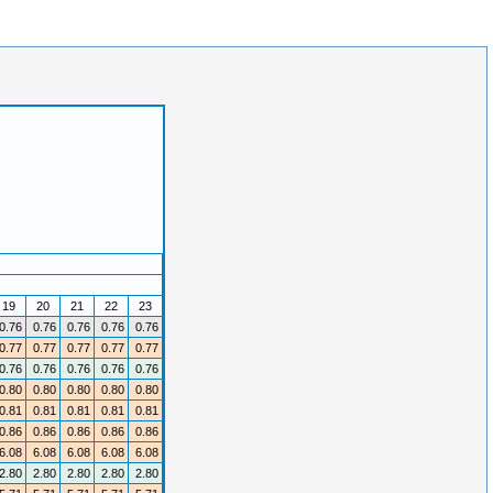
19
20
21
22
23
0.76
0.76
0.76
0.76
0.76
0.77
0.77
0.77
0.77
0.77
0.76
0.76
0.76
0.76
0.76
0.80
0.80
0.80
0.80
0.80
0.81
0.81
0.81
0.81
0.81
0.86
0.86
0.86
0.86
0.86
6.08
6.08
6.08
6.08
6.08
2.80
2.80
2.80
2.80
2.80