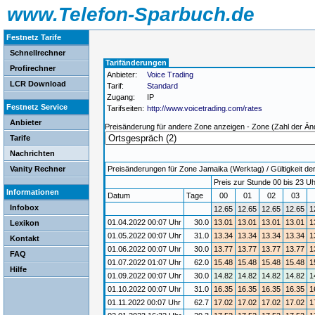
www.Telefon-Sparbuch.de
Festnetz Tarife
Schnellrechner
Tarifänderungen
Profirechner
Anbieter:
Voice Trading
LCR Download
Tarif:
Standard
Zugang:
IP
Festnetz Service
Tarifseiten:
http://www.voicetrading.com/rates
Anbieter
Preisänderung für andere Zone anzeigen - Zone (Zahl der Än
Tarife
Nachrichten
Vanity Rechner
Preisänderungen für Zone Jamaika (Werktag) / Gültigkeit der
Preis zur Stunde 00 bis 23 Uh
Informationen
Datum
Tage
00
01
02
03
Infobox
12.65
12.65
12.65
12.65
1
01.04.2022 00:07 Uhr
30.0
13.01
13.01
13.01
13.01
1
Lexikon
01.05.2022 00:07 Uhr
31.0
13.34
13.34
13.34
13.34
1
Kontakt
01.06.2022 00:07 Uhr
30.0
13.77
13.77
13.77
13.77
1
FAQ
01.07.2022 01:07 Uhr
62.0
15.48
15.48
15.48
15.48
1
Hilfe
01.09.2022 00:07 Uhr
30.0
14.82
14.82
14.82
14.82
1
01.10.2022 00:07 Uhr
31.0
16.35
16.35
16.35
16.35
1
01.11.2022 00:07 Uhr
62.7
17.02
17.02
17.02
17.02
1