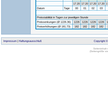
17.20
17.20
17.20
17.20
1
Datum
Tage
00
01
02
03
Preisstabilität in Tagen zur jeweiligen Stunde
Preissenkungen (Ø 1226.36)
1226
1226
1226
1226
1
Preiserhöhungen (Ø 181.73)
182
182
182
182
Impressum
|
Haftungsausschluß
Copyright ©
Seiteninhalt
(Seitengröße vo