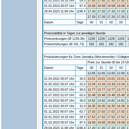
02.01.2023 16:32 Uhr
29.3
17.52
17.52
17.52
17.52
1
01.02.2023 00:07 Uhr
87.4
19.58
19.58
19.58
19.58
1
29.04.2023 11:08 Uhr
1196.4
17.20
17.20
17.20
17.20
1
17.20
17.20
17.20
17.20
1
Datum
Tage
00
01
02
03
Preisstabilität in Tagen zur jeweiligen Stunde
Preissenkungen (Ø 1226.36)
1226
1226
1226
1226
1
Preiserhöhungen (Ø 181.73)
182
182
182
182
Preisänderungen für Zone Jamaika (Wochenende) / Gültigkei
Preis zur Stunde 00 bis 23 Uh
Datum
Tage
00
01
02
03
12.65
12.65
12.65
12.65
1
01.04.2022 00:07 Uhr
30.0
13.01
13.01
13.01
13.01
1
01.05.2022 00:07 Uhr
31.0
13.34
13.34
13.34
13.34
1
01.06.2022 00:07 Uhr
30.0
13.77
13.77
13.77
13.77
1
01.07.2022 01:07 Uhr
62.0
15.48
15.48
15.48
15.48
1
01.09.2022 00:07 Uhr
30.0
14.82
14.82
14.82
14.82
1
01.10.2022 00:07 Uhr
31.0
16.35
16.35
16.35
16.35
1
01.11.2022 00:07 Uhr
62.7
17.02
17.02
17.02
17.02
1
02.01.2023 16:32 Uhr
29.3
17.52
17.52
17.52
17.52
1
01.02.2023 00:07 Uhr
87.4
19.58
19.58
19.58
19.58
1
29.04.2023 11:08 Uhr
1196.4
17.20
17.20
17.20
17.20
1