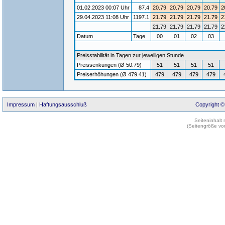
01.02.2023 00:07 Uhr
87.4
20.79
20.79
20.79
20.79
2
29.04.2023 11:08 Uhr
1197.1
21.79
21.79
21.79
21.79
2
21.79
21.79
21.79
21.79
2
Datum
Tage
00
01
02
03
Preisstabilität in Tagen zur jeweiligen Stunde
Preissenkungen (Ø 50.79)
51
51
51
51
Preiserhöhungen (Ø 479.41)
479
479
479
479
Impressum
|
Haftungsausschluß
Copyright ©
Seiteninhalt
(Seitengröße vo