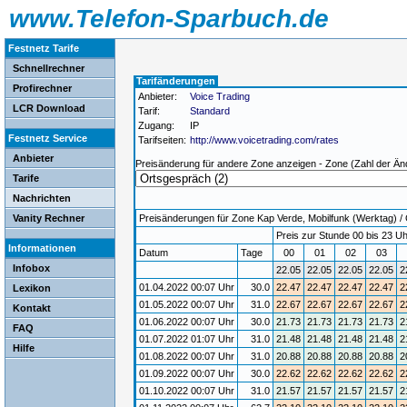
www.Telefon-Sparbuch.de
Festnetz Tarife
Schnellrechner
Tarifänderungen
Profirechner
Anbieter:
Voice Trading
LCR Download
Tarif:
Standard
Zugang:
IP
Festnetz Service
Tarifseiten:
http://www.voicetrading.com/rates
Anbieter
Preisänderung für andere Zone anzeigen - Zone (Zahl der Än
Tarife
Nachrichten
Vanity Rechner
Preisänderungen für Zone Kap Verde, Mobilfunk (Werktag) / G
Preis zur Stunde 00 bis 23 Uh
Informationen
Datum
Tage
00
01
02
03
Infobox
22.05
22.05
22.05
22.05
2
01.04.2022 00:07 Uhr
30.0
22.47
22.47
22.47
22.47
2
Lexikon
01.05.2022 00:07 Uhr
31.0
22.67
22.67
22.67
22.67
2
Kontakt
01.06.2022 00:07 Uhr
30.0
21.73
21.73
21.73
21.73
2
FAQ
01.07.2022 01:07 Uhr
31.0
21.48
21.48
21.48
21.48
2
Hilfe
01.08.2022 00:07 Uhr
31.0
20.88
20.88
20.88
20.88
2
01.09.2022 00:07 Uhr
30.0
22.62
22.62
22.62
22.62
2
01.10.2022 00:07 Uhr
31.0
21.57
21.57
21.57
21.57
2