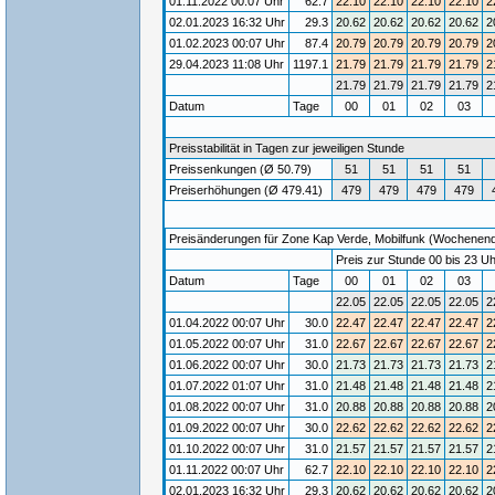
01.11.2022 00:07 Uhr
62.7
22.10
22.10
22.10
22.10
2
02.01.2023 16:32 Uhr
29.3
20.62
20.62
20.62
20.62
2
01.02.2023 00:07 Uhr
87.4
20.79
20.79
20.79
20.79
2
29.04.2023 11:08 Uhr
1197.1
21.79
21.79
21.79
21.79
2
21.79
21.79
21.79
21.79
2
Datum
Tage
00
01
02
03
Preisstabilität in Tagen zur jeweiligen Stunde
Preissenkungen (Ø 50.79)
51
51
51
51
Preiserhöhungen (Ø 479.41)
479
479
479
479
Preisänderungen für Zone Kap Verde, Mobilfunk (Wochenende)
Preis zur Stunde 00 bis 23 Uh
Datum
Tage
00
01
02
03
22.05
22.05
22.05
22.05
2
01.04.2022 00:07 Uhr
30.0
22.47
22.47
22.47
22.47
2
01.05.2022 00:07 Uhr
31.0
22.67
22.67
22.67
22.67
2
01.06.2022 00:07 Uhr
30.0
21.73
21.73
21.73
21.73
2
01.07.2022 01:07 Uhr
31.0
21.48
21.48
21.48
21.48
2
01.08.2022 00:07 Uhr
31.0
20.88
20.88
20.88
20.88
2
01.09.2022 00:07 Uhr
30.0
22.62
22.62
22.62
22.62
2
01.10.2022 00:07 Uhr
31.0
21.57
21.57
21.57
21.57
2
01.11.2022 00:07 Uhr
62.7
22.10
22.10
22.10
22.10
2
02.01.2023 16:32 Uhr
29.3
20.62
20.62
20.62
20.62
2