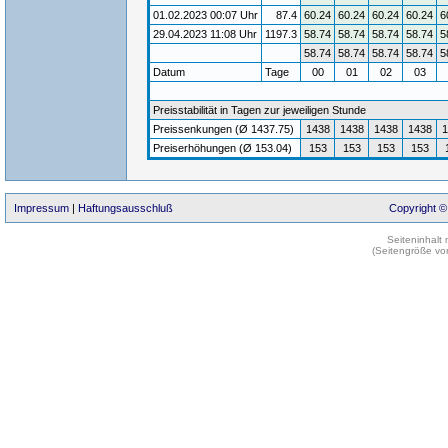
01.02.2023 00:07 Uhr
87.4
60.24
60.24
60.24
60.24
6
29.04.2023 11:08 Uhr
1197.3
58.74
58.74
58.74
58.74
5
58.74
58.74
58.74
58.74
5
Datum
Tage
00
01
02
03
Preisstabilität in Tagen zur jeweiligen Stunde
Preissenkungen (Ø 1437.75)
1438
1438
1438
1438
1
Preiserhöhungen (Ø 153.04)
153
153
153
153
Impressum
|
Haftungsausschluß
Copyright ©
Seiteninhalt
(Seitengröße vo