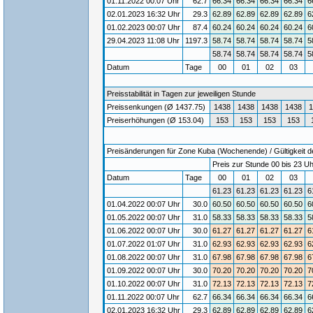
01.11.2022 00:07 Uhr
62.7
66.34
66.34
66.34
66.34
6
02.01.2023 16:32 Uhr
29.3
62.89
62.89
62.89
62.89
6
01.02.2023 00:07 Uhr
87.4
60.24
60.24
60.24
60.24
6
29.04.2023 11:08 Uhr
1197.3
58.74
58.74
58.74
58.74
5
58.74
58.74
58.74
58.74
5
Datum
Tage
00
01
02
03
Preisstabilität in Tagen zur jeweiligen Stunde
Preissenkungen (Ø 1437.75)
1438
1438
1438
1438
1
Preiserhöhungen (Ø 153.04)
153
153
153
153
Preisänderungen für Zone Kuba (Wochenende) / Gültigkeit de
Preis zur Stunde 00 bis 23 Uh
Datum
Tage
00
01
02
03
61.23
61.23
61.23
61.23
6
01.04.2022 00:07 Uhr
30.0
60.50
60.50
60.50
60.50
6
01.05.2022 00:07 Uhr
31.0
58.33
58.33
58.33
58.33
5
01.06.2022 00:07 Uhr
30.0
61.27
61.27
61.27
61.27
6
01.07.2022 01:07 Uhr
31.0
62.93
62.93
62.93
62.93
6
01.08.2022 00:07 Uhr
31.0
67.98
67.98
67.98
67.98
6
01.09.2022 00:07 Uhr
30.0
70.20
70.20
70.20
70.20
7
01.10.2022 00:07 Uhr
31.0
72.13
72.13
72.13
72.13
7
01.11.2022 00:07 Uhr
62.7
66.34
66.34
66.34
66.34
6
02.01.2023 16:32 Uhr
29.3
62.89
62.89
62.89
62.89
6