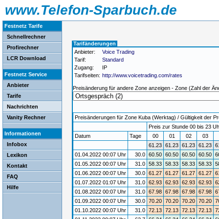
www.Telefon-Sparbuch.de
Festnetz Tarife
Schnellrechner
Tarifänderungen
Profirechner
Anbieter:
Voice Trading
LCR Download
Tarif:
Standard
Zugang:
IP
Festnetz Service
Tarifseiten:
http://www.voicetrading.com/rates
Anbieter
Preisänderung für andere Zone anzeigen - Zone (Zahl der Än
Tarife
Nachrichten
Vanity Rechner
Preisänderungen für Zone Kuba (Werktag) / Gültigkeit der Pr
Preis zur Stunde 00 bis 23 Uh
Informationen
Datum
Tage
00
01
02
03
Infobox
61.23
61.23
61.23
61.23
6
01.04.2022 00:07 Uhr
30.0
60.50
60.50
60.50
60.50
6
Lexikon
01.05.2022 00:07 Uhr
31.0
58.33
58.33
58.33
58.33
5
Kontakt
01.06.2022 00:07 Uhr
30.0
61.27
61.27
61.27
61.27
6
FAQ
01.07.2022 01:07 Uhr
31.0
62.93
62.93
62.93
62.93
6
Hilfe
01.08.2022 00:07 Uhr
31.0
67.98
67.98
67.98
67.98
6
01.09.2022 00:07 Uhr
30.0
70.20
70.20
70.20
70.20
7
01.10.2022 00:07 Uhr
31.0
72.13
72.13
72.13
72.13
7