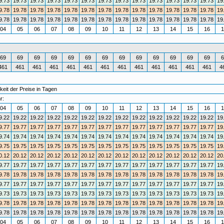
9.73
19.73
19.73
19.73
19.73
19.73
19.73
19.73
19.73
19.73
19.73
19.73
19.73
19
9.78
19.78
19.78
19.78
19.78
19.78
19.78
19.78
19.78
19.78
19.78
19.78
19.78
19
9.78
19.78
19.78
19.78
19.78
19.78
19.78
19.78
19.78
19.78
19.78
19.78
19.78
19
04
05
06
07
08
09
10
11
12
13
14
15
16
1
69
69
69
69
69
69
69
69
69
69
69
69
69
6
461
461
461
461
461
461
461
461
461
461
461
461
461
4
eit der Preise in Tagen
r:
04
05
06
07
08
09
10
11
12
13
14
15
16
1
9.22
19.22
19.22
19.22
19.22
19.22
19.22
19.22
19.22
19.22
19.22
19.22
19.22
19
9.77
19.77
19.77
19.77
19.77
19.77
19.77
19.77
19.77
19.77
19.77
19.77
19.77
19
9.74
19.74
19.74
19.74
19.74
19.74
19.74
19.74
19.74
19.74
19.74
19.74
19.74
19
9.75
19.75
19.75
19.75
19.75
19.75
19.75
19.75
19.75
19.75
19.75
19.75
19.75
19
0.12
20.12
20.12
20.12
20.12
20.12
20.12
20.12
20.12
20.12
20.12
20.12
20.12
20
9.77
19.77
19.77
19.77
19.77
19.77
19.77
19.77
19.77
19.77
19.77
19.77
19.77
19
9.78
19.78
19.78
19.78
19.78
19.78
19.78
19.78
19.78
19.78
19.78
19.78
19.78
19
9.77
19.77
19.77
19.77
19.77
19.77
19.77
19.77
19.77
19.77
19.77
19.77
19.77
19
9.73
19.73
19.73
19.73
19.73
19.73
19.73
19.73
19.73
19.73
19.73
19.73
19.73
19
9.78
19.78
19.78
19.78
19.78
19.78
19.78
19.78
19.78
19.78
19.78
19.78
19.78
19
9.78
19.78
19.78
19.78
19.78
19.78
19.78
19.78
19.78
19.78
19.78
19.78
19.78
19
04
05
06
07
08
09
10
11
12
13
14
15
16
1