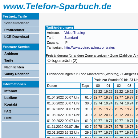
www.Telefon-Sparbuch.de
Festnetz Tarife
Schnellrechner
Tarifänderungen
Profirechner
Anbieter:
Voice Trading
LCR Download
Tarif:
Standard
Zugang:
IP
Festnetz Service
Tarifseiten:
http://www.voicetrading.com/rates
Anbieter
Preisänderung für andere Zone anzeigen - Zone (Zahl der Än
Tarife
Nachrichten
Vanity Rechner
Preisänderungen für Zone Montserrat (Werktag) / Gültigkeit 
Preis zur Stunde 00 bis 23 Uh
Informationen
Datum
Tage
00
01
02
03
Infobox
19.22
19.22
19.22
19.22
1
01.04.2022 00:07 Uhr
61.0
19.77
19.77
19.77
19.77
1
Lexikon
01.06.2022 00:07 Uhr
30.0
19.74
19.74
19.74
19.74
1
Kontakt
01.07.2022 01:07 Uhr
31.0
19.75
19.75
19.75
19.75
1
FAQ
01.08.2022 00:07 Uhr
31.0
20.12
20.12
20.12
20.12
2
Hilfe
01.09.2022 00:07 Uhr
61.0
19.77
19.77
19.77
19.77
1
01.11.2022 00:07 Uhr
62.7
19.78
19.78
19.78
19.78
1
02.01.2023 16:32 Uhr
29.3
19.77
19.77
19.77
19.77
1