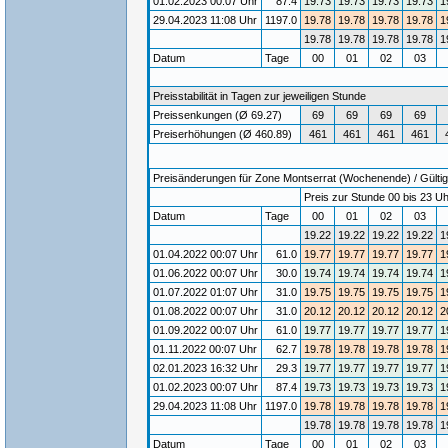
01.02.2023 00:07 Uhr
87.4
19.73
19.73
19.73
19.73
1
29.04.2023 11:08 Uhr
1197.0
19.78
19.78
19.78
19.78
1
19.78
19.78
19.78
19.78
1
Datum
Tage
00
01
02
03
Preisstabilität in Tagen zur jeweiligen Stunde
Preissenkungen (Ø 69.27)
69
69
69
69
Preiserhöhungen (Ø 460.89)
461
461
461
461
Preisänderungen für Zone Montserrat (Wochenende) / Gültigk
Preis zur Stunde 00 bis 23 Uh
Datum
Tage
00
01
02
03
19.22
19.22
19.22
19.22
1
01.04.2022 00:07 Uhr
61.0
19.77
19.77
19.77
19.77
1
01.06.2022 00:07 Uhr
30.0
19.74
19.74
19.74
19.74
1
01.07.2022 01:07 Uhr
31.0
19.75
19.75
19.75
19.75
1
01.08.2022 00:07 Uhr
31.0
20.12
20.12
20.12
20.12
2
01.09.2022 00:07 Uhr
61.0
19.77
19.77
19.77
19.77
1
01.11.2022 00:07 Uhr
62.7
19.78
19.78
19.78
19.78
1
02.01.2023 16:32 Uhr
29.3
19.77
19.77
19.77
19.77
1
01.02.2023 00:07 Uhr
87.4
19.73
19.73
19.73
19.73
1
29.04.2023 11:08 Uhr
1197.0
19.78
19.78
19.78
19.78
1
19.78
19.78
19.78
19.78
1
Datum
Tage
00
01
02
03