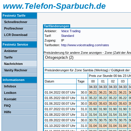
www.Telefon-Sparbuch.de
Festnetz Tarife
Schnellrechner
Tarifänderungen
Profirechner
Anbieter:
Voice Trading
LCR Download
Tarif:
Standard
Zugang:
IP
Festnetz Service
Tarifseiten:
http://www.voicetrading.com/rates
Anbieter
Preisänderung für andere Zone anzeigen - Zone (Zahl der Än
Tarife
Nachrichten
Vanity Rechner
Preisänderungen für Zone Sambia (Werktag) / Gültigkeit der 
Preis zur Stunde 00 bis 23 Uh
Informationen
Datum
Tage
00
01
02
03
Infobox
34.33
34.33
34.33
34.33
3
01.04.2022 00:07 Uhr
30.0
36.21
36.21
36.21
36.21
3
Lexikon
01.05.2022 00:07 Uhr
31.0
35.22
35.22
35.22
35.22
3
Kontakt
01.06.2022 00:07 Uhr
30.0
35.63
35.63
35.63
35.63
3
FAQ
01.07.2022 01:07 Uhr
31.0
31.90
31.90
31.90
31.90
3
Hilfe
01.08.2022 00:07 Uhr
31.0
31.54
31.54
31.54
31.54
3
01.09.2022 00:07 Uhr
30.0
30.75
30.75
30.75
30.75
3
01.10.2022 00:07 Uhr
31.0
31.04
31.04
31.04
31.04
3