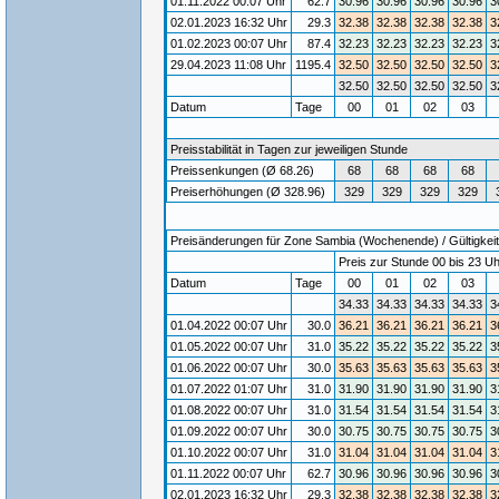
01.11.2022 00:07 Uhr
62.7
30.96
30.96
30.96
30.96
3
02.01.2023 16:32 Uhr
29.3
32.38
32.38
32.38
32.38
3
01.02.2023 00:07 Uhr
87.4
32.23
32.23
32.23
32.23
3
29.04.2023 11:08 Uhr
1195.4
32.50
32.50
32.50
32.50
3
32.50
32.50
32.50
32.50
3
Datum
Tage
00
01
02
03
Preisstabilität in Tagen zur jeweiligen Stunde
Preissenkungen (Ø 68.26)
68
68
68
68
Preiserhöhungen (Ø 328.96)
329
329
329
329
Preisänderungen für Zone Sambia (Wochenende) / Gültigkeit
Preis zur Stunde 00 bis 23 Uh
Datum
Tage
00
01
02
03
34.33
34.33
34.33
34.33
3
01.04.2022 00:07 Uhr
30.0
36.21
36.21
36.21
36.21
3
01.05.2022 00:07 Uhr
31.0
35.22
35.22
35.22
35.22
3
01.06.2022 00:07 Uhr
30.0
35.63
35.63
35.63
35.63
3
01.07.2022 01:07 Uhr
31.0
31.90
31.90
31.90
31.90
3
01.08.2022 00:07 Uhr
31.0
31.54
31.54
31.54
31.54
3
01.09.2022 00:07 Uhr
30.0
30.75
30.75
30.75
30.75
3
01.10.2022 00:07 Uhr
31.0
31.04
31.04
31.04
31.04
3
01.11.2022 00:07 Uhr
62.7
30.96
30.96
30.96
30.96
3
02.01.2023 16:32 Uhr
29.3
32.38
32.38
32.38
32.38
3