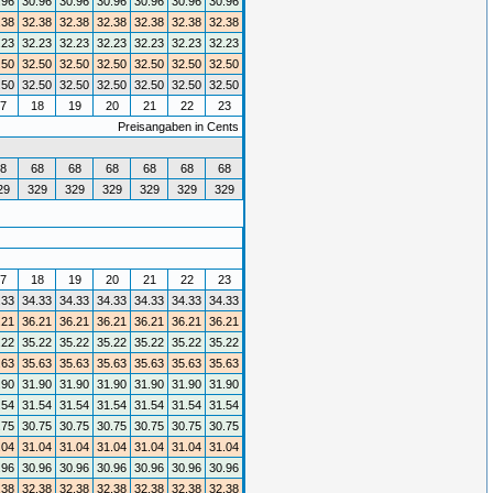
.96
30.96
30.96
30.96
30.96
30.96
30.96
.38
32.38
32.38
32.38
32.38
32.38
32.38
.23
32.23
32.23
32.23
32.23
32.23
32.23
.50
32.50
32.50
32.50
32.50
32.50
32.50
.50
32.50
32.50
32.50
32.50
32.50
32.50
7
18
19
20
21
22
23
Preisangaben in Cents
8
68
68
68
68
68
68
29
329
329
329
329
329
329
7
18
19
20
21
22
23
.33
34.33
34.33
34.33
34.33
34.33
34.33
.21
36.21
36.21
36.21
36.21
36.21
36.21
.22
35.22
35.22
35.22
35.22
35.22
35.22
.63
35.63
35.63
35.63
35.63
35.63
35.63
.90
31.90
31.90
31.90
31.90
31.90
31.90
.54
31.54
31.54
31.54
31.54
31.54
31.54
.75
30.75
30.75
30.75
30.75
30.75
30.75
.04
31.04
31.04
31.04
31.04
31.04
31.04
.96
30.96
30.96
30.96
30.96
30.96
30.96
.38
32.38
32.38
32.38
32.38
32.38
32.38