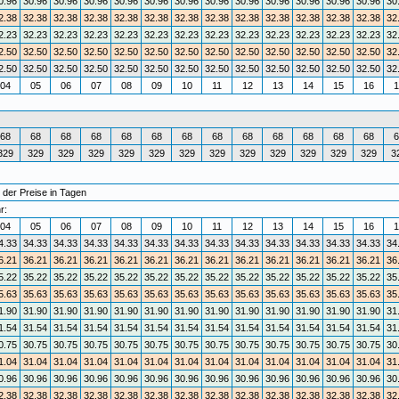
0.96
30.96
30.96
30.96
30.96
30.96
30.96
30.96
30.96
30.96
30.96
30.96
30.96
30
2.38
32.38
32.38
32.38
32.38
32.38
32.38
32.38
32.38
32.38
32.38
32.38
32.38
32
2.23
32.23
32.23
32.23
32.23
32.23
32.23
32.23
32.23
32.23
32.23
32.23
32.23
32
2.50
32.50
32.50
32.50
32.50
32.50
32.50
32.50
32.50
32.50
32.50
32.50
32.50
32
2.50
32.50
32.50
32.50
32.50
32.50
32.50
32.50
32.50
32.50
32.50
32.50
32.50
32
04
05
06
07
08
09
10
11
12
13
14
15
16
1
68
68
68
68
68
68
68
68
68
68
68
68
68
6
329
329
329
329
329
329
329
329
329
329
329
329
329
3
 der Preise in Tagen
r:
04
05
06
07
08
09
10
11
12
13
14
15
16
1
4.33
34.33
34.33
34.33
34.33
34.33
34.33
34.33
34.33
34.33
34.33
34.33
34.33
34
6.21
36.21
36.21
36.21
36.21
36.21
36.21
36.21
36.21
36.21
36.21
36.21
36.21
36
5.22
35.22
35.22
35.22
35.22
35.22
35.22
35.22
35.22
35.22
35.22
35.22
35.22
35
5.63
35.63
35.63
35.63
35.63
35.63
35.63
35.63
35.63
35.63
35.63
35.63
35.63
35
1.90
31.90
31.90
31.90
31.90
31.90
31.90
31.90
31.90
31.90
31.90
31.90
31.90
31
1.54
31.54
31.54
31.54
31.54
31.54
31.54
31.54
31.54
31.54
31.54
31.54
31.54
31
0.75
30.75
30.75
30.75
30.75
30.75
30.75
30.75
30.75
30.75
30.75
30.75
30.75
30
1.04
31.04
31.04
31.04
31.04
31.04
31.04
31.04
31.04
31.04
31.04
31.04
31.04
31
0.96
30.96
30.96
30.96
30.96
30.96
30.96
30.96
30.96
30.96
30.96
30.96
30.96
30
2.38
32.38
32.38
32.38
32.38
32.38
32.38
32.38
32.38
32.38
32.38
32.38
32.38
32