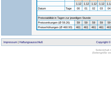
1.12
1.12
1.12
1.12
1.1
Datum
Tage
00
01
02
03
0
Preisstabilität in Tagen zur jeweiligen Stunde
Preissenkungen (Ø 59.26)
59
59
59
59
59
Preiserhöhungen (Ø 460.93)
461
461
461
461
46
Impressum
|
Haftungsausschluß
Copyright ©
Seiteninhalt
(Seitengröße vo