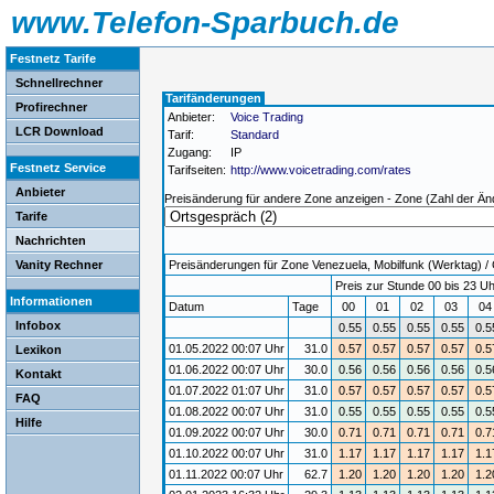
www.Telefon-Sparbuch.de
Festnetz Tarife
Schnellrechner
Tarifänderungen
Profirechner
Anbieter:
Voice Trading
LCR Download
Tarif:
Standard
Zugang:
IP
Festnetz Service
Tarifseiten:
http://www.voicetrading.com/rates
Anbieter
Preisänderung für andere Zone anzeigen - Zone (Zahl der Än
Tarife
Nachrichten
Vanity Rechner
Preisänderungen für Zone Venezuela, Mobilfunk (Werktag) / G
Preis zur Stunde 00 bis 23 Uh
Informationen
Datum
Tage
00
01
02
03
0
Infobox
0.55
0.55
0.55
0.55
0.5
01.05.2022 00:07 Uhr
31.0
0.57
0.57
0.57
0.57
0.5
Lexikon
01.06.2022 00:07 Uhr
30.0
0.56
0.56
0.56
0.56
0.5
Kontakt
01.07.2022 01:07 Uhr
31.0
0.57
0.57
0.57
0.57
0.5
FAQ
01.08.2022 00:07 Uhr
31.0
0.55
0.55
0.55
0.55
0.5
Hilfe
01.09.2022 00:07 Uhr
30.0
0.71
0.71
0.71
0.71
0.7
01.10.2022 00:07 Uhr
31.0
1.17
1.17
1.17
1.17
1.1
01.11.2022 00:07 Uhr
62.7
1.20
1.20
1.20
1.20
1.2