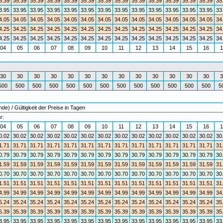
5.39
35.39
35.39
35.39
35.39
35.39
35.39
35.39
35.39
35.39
35.39
35.39
35.39
35
3.95
33.95
33.95
33.95
33.95
33.95
33.95
33.95
33.95
33.95
33.95
33.95
33.95
33
4.05
34.05
34.05
34.05
34.05
34.05
34.05
34.05
34.05
34.05
34.05
34.05
34.05
34
4.25
34.25
34.25
34.25
34.25
34.25
34.25
34.25
34.25
34.25
34.25
34.25
34.25
34
4.25
34.25
34.25
34.25
34.25
34.25
34.25
34.25
34.25
34.25
34.25
34.25
34.25
34
04
05
06
07
08
09
10
11
12
13
14
15
16
1
30
30
30
30
30
30
30
30
30
30
30
30
30
3
500
500
500
500
500
500
500
500
500
500
500
500
500
5
) / Gültigkeit der Preise in Tagen
r:
04
05
06
07
08
09
10
11
12
13
14
15
16
1
0.02
30.02
30.02
30.02
30.02
30.02
30.02
30.02
30.02
30.02
30.02
30.02
30.02
30
1.71
31.71
31.71
31.71
31.71
31.71
31.71
31.71
31.71
31.71
31.71
31.71
31.71
31
0.79
30.79
30.79
30.79
30.79
30.79
30.79
30.79
30.79
30.79
30.79
30.79
30.79
30
1.59
31.59
31.59
31.59
31.59
31.59
31.59
31.59
31.59
31.59
31.59
31.59
31.59
31
0.70
30.70
30.70
30.70
30.70
30.70
30.70
30.70
30.70
30.70
30.70
30.70
30.70
30
1.51
31.51
31.51
31.51
31.51
31.51
31.51
31.51
31.51
31.51
31.51
31.51
31.51
31
4.99
34.99
34.99
34.99
34.99
34.99
34.99
34.99
34.99
34.99
34.99
34.99
34.99
34
5.24
35.24
35.24
35.24
35.24
35.24
35.24
35.24
35.24
35.24
35.24
35.24
35.24
35
5.39
35.39
35.39
35.39
35.39
35.39
35.39
35.39
35.39
35.39
35.39
35.39
35.39
35
3.95
33.95
33.95
33.95
33.95
33.95
33.95
33.95
33.95
33.95
33.95
33.95
33.95
33