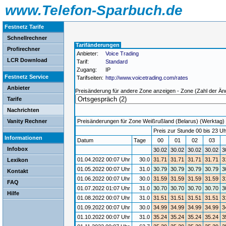
www.Telefon-Sparbuch.de
Festnetz Tarife
Schnellrechner
Tarifänderungen
Profirechner
Anbieter:
Voice Trading
LCR Download
Tarif:
Standard
Zugang:
IP
Festnetz Service
Tarifseiten:
http://www.voicetrading.com/rates
Anbieter
Preisänderung für andere Zone anzeigen - Zone (Zahl der Än
Tarife
Nachrichten
Vanity Rechner
Preisänderungen für Zone Weißrußland (Belarus) (Werktag) / 
Preis zur Stunde 00 bis 23 Uh
Informationen
Datum
Tage
00
01
02
03
Infobox
30.02
30.02
30.02
30.02
3
01.04.2022 00:07 Uhr
30.0
31.71
31.71
31.71
31.71
3
Lexikon
01.05.2022 00:07 Uhr
31.0
30.79
30.79
30.79
30.79
3
Kontakt
01.06.2022 00:07 Uhr
30.0
31.59
31.59
31.59
31.59
3
FAQ
01.07.2022 01:07 Uhr
31.0
30.70
30.70
30.70
30.70
3
Hilfe
01.08.2022 00:07 Uhr
31.0
31.51
31.51
31.51
31.51
3
01.09.2022 00:07 Uhr
30.0
34.99
34.99
34.99
34.99
3
01.10.2022 00:07 Uhr
31.0
35.24
35.24
35.24
35.24
3