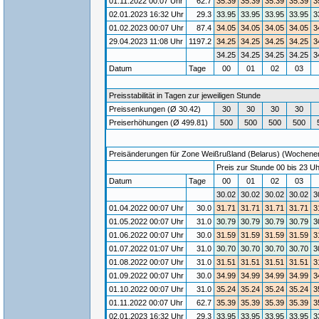
01.11.2022 00:07 Uhr
62.7
35.39
35.39
35.39
35.39
3
02.01.2023 16:32 Uhr
29.3
33.95
33.95
33.95
33.95
3
01.02.2023 00:07 Uhr
87.4
34.05
34.05
34.05
34.05
3
29.04.2023 11:08 Uhr
1197.2
34.25
34.25
34.25
34.25
3
34.25
34.25
34.25
34.25
3
Datum
Tage
00
01
02
03
Preisstabilität in Tagen zur jeweiligen Stunde
Preissenkungen (Ø 30.42)
30
30
30
30
Preiserhöhungen (Ø 499.81)
500
500
500
500
Preisänderungen für Zone Weißrußland (Belarus) (Wochenende
Preis zur Stunde 00 bis 23 Uh
Datum
Tage
00
01
02
03
30.02
30.02
30.02
30.02
3
01.04.2022 00:07 Uhr
30.0
31.71
31.71
31.71
31.71
3
01.05.2022 00:07 Uhr
31.0
30.79
30.79
30.79
30.79
3
01.06.2022 00:07 Uhr
30.0
31.59
31.59
31.59
31.59
3
01.07.2022 01:07 Uhr
31.0
30.70
30.70
30.70
30.70
3
01.08.2022 00:07 Uhr
31.0
31.51
31.51
31.51
31.51
3
01.09.2022 00:07 Uhr
30.0
34.99
34.99
34.99
34.99
3
01.10.2022 00:07 Uhr
31.0
35.24
35.24
35.24
35.24
3
01.11.2022 00:07 Uhr
62.7
35.39
35.39
35.39
35.39
3
02.01.2023 16:32 Uhr
29.3
33.95
33.95
33.95
33.95
3