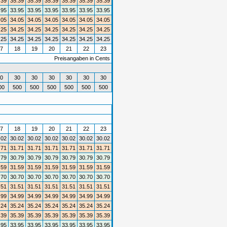
.39
35.39
35.39
35.39
35.39
35.39
35.39
.95
33.95
33.95
33.95
33.95
33.95
33.95
.05
34.05
34.05
34.05
34.05
34.05
34.05
.25
34.25
34.25
34.25
34.25
34.25
34.25
.25
34.25
34.25
34.25
34.25
34.25
34.25
7
18
19
20
21
22
23
Preisangaben in Cents
0
30
30
30
30
30
30
00
500
500
500
500
500
500
7
18
19
20
21
22
23
.02
30.02
30.02
30.02
30.02
30.02
30.02
.71
31.71
31.71
31.71
31.71
31.71
31.71
.79
30.79
30.79
30.79
30.79
30.79
30.79
.59
31.59
31.59
31.59
31.59
31.59
31.59
.70
30.70
30.70
30.70
30.70
30.70
30.70
.51
31.51
31.51
31.51
31.51
31.51
31.51
.99
34.99
34.99
34.99
34.99
34.99
34.99
.24
35.24
35.24
35.24
35.24
35.24
35.24
.39
35.39
35.39
35.39
35.39
35.39
35.39
.95
33.95
33.95
33.95
33.95
33.95
33.95