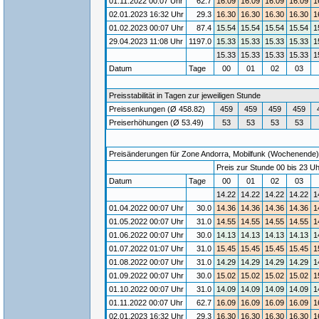
01.11.2022 00:07 Uhr
62.7
16.09
16.09
16.09
16.09
1
02.01.2023 16:32 Uhr
29.3
16.30
16.30
16.30
16.30
1
01.02.2023 00:07 Uhr
87.4
15.54
15.54
15.54
15.54
1
29.04.2023 11:08 Uhr
1197.0
15.33
15.33
15.33
15.33
1
15.33
15.33
15.33
15.33
1
Datum
Tage
00
01
02
03
Preisstabilität in Tagen zur jeweiligen Stunde
Preissenkungen (Ø 458.82)
459
459
459
459
Preiserhöhungen (Ø 53.49)
53
53
53
53
Preisänderungen für Zone Andorra, Mobilfunk (Wochenende) /
Preis zur Stunde 00 bis 23 Uh
Datum
Tage
00
01
02
03
14.22
14.22
14.22
14.22
1
01.04.2022 00:07 Uhr
30.0
14.36
14.36
14.36
14.36
1
01.05.2022 00:07 Uhr
31.0
14.55
14.55
14.55
14.55
1
01.06.2022 00:07 Uhr
30.0
14.13
14.13
14.13
14.13
1
01.07.2022 01:07 Uhr
31.0
15.45
15.45
15.45
15.45
1
01.08.2022 00:07 Uhr
31.0
14.29
14.29
14.29
14.29
1
01.09.2022 00:07 Uhr
30.0
15.02
15.02
15.02
15.02
1
01.10.2022 00:07 Uhr
31.0
14.09
14.09
14.09
14.09
1
01.11.2022 00:07 Uhr
62.7
16.09
16.09
16.09
16.09
1
02.01.2023 16:32 Uhr
29.3
16.30
16.30
16.30
16.30
1