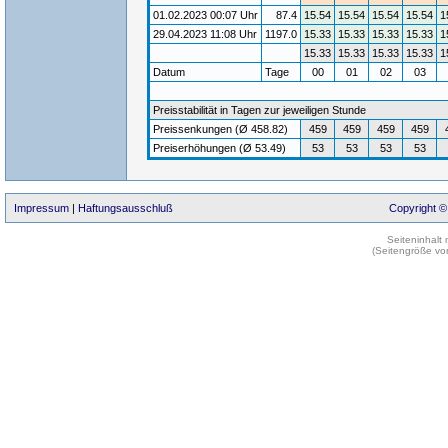
01.02.2023 00:07 Uhr
87.4
15.54
15.54
15.54
15.54
1
29.04.2023 11:08 Uhr
1197.0
15.33
15.33
15.33
15.33
1
15.33
15.33
15.33
15.33
1
Datum
Tage
00
01
02
03
Preisstabilität in Tagen zur jeweiligen Stunde
Preissenkungen (Ø 458.82)
459
459
459
459
Preiserhöhungen (Ø 53.49)
53
53
53
53
Impressum
|
Haftungsausschluß
Copyright ©
Seiteninhalt
(Seitengröße vo