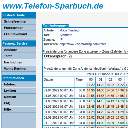
www.Telefon-Sparbuch.de
Festnetz Tarife
Schnellrechner
Tarifänderungen
Profirechner
Anbieter:
Voice Trading
LCR Download
Tarif:
Standard
Zugang:
IP
Festnetz Service
Tarifseiten:
http://www.voicetrading.com/rates
Anbieter
Preisänderung für andere Zone anzeigen - Zone (Zahl der Än
Tarife
Nachrichten
Vanity Rechner
Preisänderungen für Zone Andorra, Mobilfunk (Werktag) / Gül
Preis zur Stunde 00 bis 23 Uh
Informationen
Datum
Tage
00
01
02
03
Infobox
14.22
14.22
14.22
14.22
1
01.04.2022 00:07 Uhr
30.0
14.36
14.36
14.36
14.36
1
Lexikon
01.05.2022 00:07 Uhr
31.0
14.55
14.55
14.55
14.55
1
Kontakt
01.06.2022 00:07 Uhr
30.0
14.13
14.13
14.13
14.13
1
FAQ
01.07.2022 01:07 Uhr
31.0
15.45
15.45
15.45
15.45
1
Hilfe
01.08.2022 00:07 Uhr
31.0
14.29
14.29
14.29
14.29
1
01.09.2022 00:07 Uhr
30.0
15.02
15.02
15.02
15.02
1
01.10.2022 00:07 Uhr
31.0
14.09
14.09
14.09
14.09
1