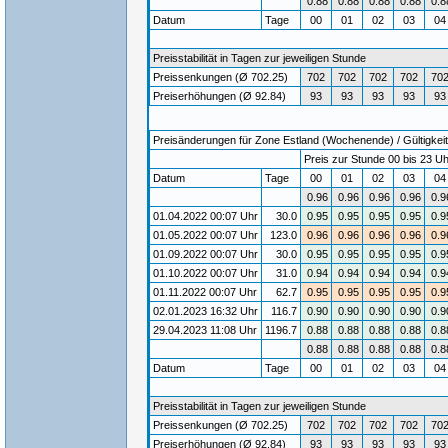
0.88
0.88
0.88
0.88
0.8
Datum
Tage
00
01
02
03
0
Preisstabilität in Tagen zur jeweiligen Stunde
Preissenkungen (Ø 702.25)
702
702
702
702
70
Preiserhöhungen (Ø 92.84)
93
93
93
93
93
Preisänderungen für Zone Estland (Wochenende) / Gültigkeit
Preis zur Stunde 00 bis 23 Uh
Datum
Tage
00
01
02
03
0
0.96
0.96
0.96
0.96
0.9
01.04.2022 00:07 Uhr
30.0
0.95
0.95
0.95
0.95
0.9
01.05.2022 00:07 Uhr
123.0
0.96
0.96
0.96
0.96
0.9
01.09.2022 00:07 Uhr
30.0
0.95
0.95
0.95
0.95
0.9
01.10.2022 00:07 Uhr
31.0
0.94
0.94
0.94
0.94
0.9
01.11.2022 00:07 Uhr
62.7
0.95
0.95
0.95
0.95
0.9
02.01.2023 16:32 Uhr
116.7
0.90
0.90
0.90
0.90
0.9
29.04.2023 11:08 Uhr
1196.7
0.88
0.88
0.88
0.88
0.8
0.88
0.88
0.88
0.88
0.8
Datum
Tage
00
01
02
03
0
Preisstabilität in Tagen zur jeweiligen Stunde
Preissenkungen (Ø 702.25)
702
702
702
702
70
Preiserhöhungen (Ø 92.84)
93
93
93
93
93