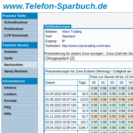
www.Telefon-Sparbuch.de
Festnetz Tarife
Schnellrechner
Tarifänderungen
Profirechner
Anbieter:
Voice Trading
LCR Download
Tarif:
Standard
Zugang:
IP
Festnetz Service
Tarifseiten:
http://www.voicetrading.com/rates
Anbieter
Preisänderung für andere Zone anzeigen - Zone (Zahl der Än
Tarife
Nachrichten
Vanity Rechner
Preisänderungen für Zone Estland (Werktag) / Gültigkeit der
Preis zur Stunde 00 bis 23 Uh
Informationen
Datum
Tage
00
01
02
03
0
Infobox
0.96
0.96
0.96
0.96
0.9
01.04.2022 00:07 Uhr
30.0
0.95
0.95
0.95
0.95
0.9
Lexikon
01.05.2022 00:07 Uhr
123.0
0.96
0.96
0.96
0.96
0.9
Kontakt
01.09.2022 00:07 Uhr
30.0
0.95
0.95
0.95
0.95
0.9
FAQ
01.10.2022 00:07 Uhr
31.0
0.94
0.94
0.94
0.94
0.9
Hilfe
01.11.2022 00:07 Uhr
62.7
0.95
0.95
0.95
0.95
0.9
02.01.2023 16:32 Uhr
116.7
0.90
0.90
0.90
0.90
0.9
29.04.2023 11:08 Uhr
1196.7
0.88
0.88
0.88
0.88
0.8