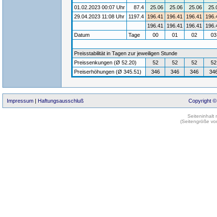
01.02.2023 00:07 Uhr
87.4
25.06
25.06
25.06
25.
29.04.2023 11:08 Uhr
1197.4
196.41
196.41
196.41
196.
196.41
196.41
196.41
196.
Datum
Tage
00
01
02
0
Preisstabilität in Tagen zur jeweiligen Stunde
Preissenkungen (Ø 52.20)
52
52
52
52
Preiserhöhungen (Ø 345.51)
346
346
346
34
Impressum
|
Haftungsausschluß
Copyright ©
Seiteninhalt
(Seitengröße vo