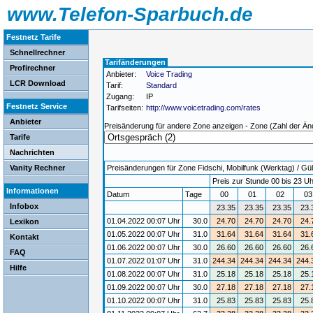
www.Telefon-Sparbuch.de
Festnetz Tarife
Schnellrechner
Tarifänderungen
Profirechner
Anbieter:
Voice Trading
LCR Download
Tarif:
Standard
Zugang:
IP
Festnetz Service
Tarifseiten:
http://www.voicetrading.com/rates
Anbieter
Preisänderung für andere Zone anzeigen - Zone (Zahl der Än
Tarife
Nachrichten
Vanity Rechner
Preisänderungen für Zone Fidschi, Mobilfunk (Werktag) / Gült
Preis zur Stunde 00 bis 23 Uh
Informationen
Datum
Tage
00
01
02
0
Infobox
23.35
23.35
23.35
23.
01.04.2022 00:07 Uhr
30.0
24.70
24.70
24.70
24.
Lexikon
01.05.2022 00:07 Uhr
31.0
31.64
31.64
31.64
31.
Kontakt
01.06.2022 00:07 Uhr
30.0
26.60
26.60
26.60
26.
FAQ
01.07.2022 01:07 Uhr
31.0
244.34
244.34
244.34
244.
Hilfe
01.08.2022 00:07 Uhr
31.0
25.18
25.18
25.18
25.
01.09.2022 00:07 Uhr
30.0
27.18
27.18
27.18
27.
01.10.2022 00:07 Uhr
31.0
25.83
25.83
25.83
25.