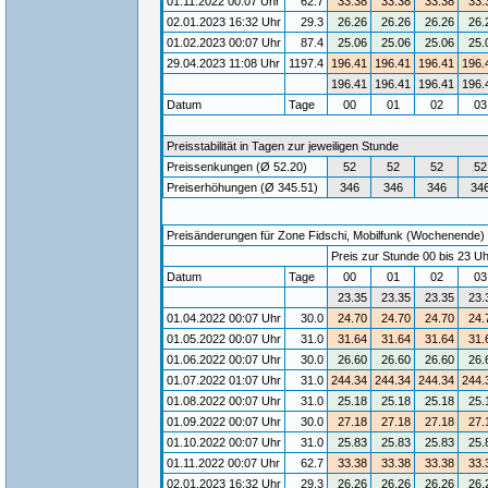
01.11.2022 00:07 Uhr
62.7
33.38
33.38
33.38
33.
02.01.2023 16:32 Uhr
29.3
26.26
26.26
26.26
26.
01.02.2023 00:07 Uhr
87.4
25.06
25.06
25.06
25.
29.04.2023 11:08 Uhr
1197.4
196.41
196.41
196.41
196.
196.41
196.41
196.41
196.
Datum
Tage
00
01
02
0
Preisstabilität in Tagen zur jeweiligen Stunde
Preissenkungen (Ø 52.20)
52
52
52
52
Preiserhöhungen (Ø 345.51)
346
346
346
34
Preisänderungen für Zone Fidschi, Mobilfunk (Wochenende) / 
Preis zur Stunde 00 bis 23 Uh
Datum
Tage
00
01
02
0
23.35
23.35
23.35
23.
01.04.2022 00:07 Uhr
30.0
24.70
24.70
24.70
24.
01.05.2022 00:07 Uhr
31.0
31.64
31.64
31.64
31.
01.06.2022 00:07 Uhr
30.0
26.60
26.60
26.60
26.
01.07.2022 01:07 Uhr
31.0
244.34
244.34
244.34
244.
01.08.2022 00:07 Uhr
31.0
25.18
25.18
25.18
25.
01.09.2022 00:07 Uhr
30.0
27.18
27.18
27.18
27.
01.10.2022 00:07 Uhr
31.0
25.83
25.83
25.83
25.
01.11.2022 00:07 Uhr
62.7
33.38
33.38
33.38
33.
02.01.2023 16:32 Uhr
29.3
26.26
26.26
26.26
26.